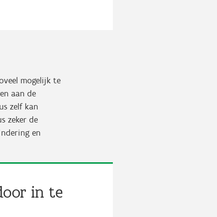
oveel mogelijk te
ren aan de
us zelf kan
us zeker de
mindering en
oor in te