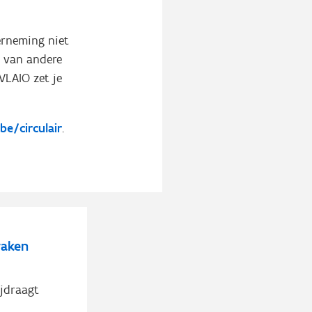
rneming niet
l van andere
VLAIO zet je
.be/circulair
.
raken
ijdraagt