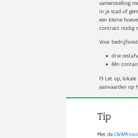
samenstelling m
in je stad of ge
een kleine hoeve
contract nodig 
Voor bedrijfsre
drie restaf
één contain
(!) Let op, lokal
aanvaarden op he
Tip
Met de
OVAM-too