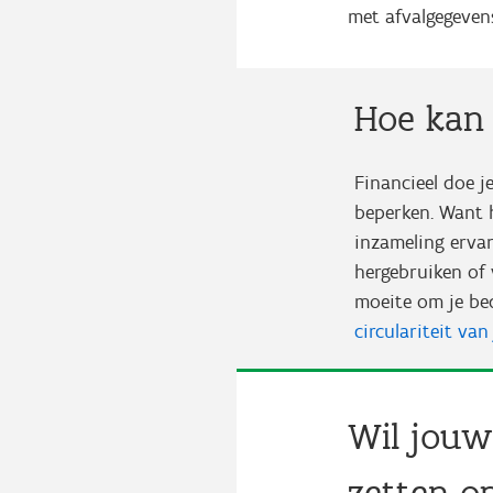
met afvalgegevens
Hoe kan 
Financieel doe j
beperken. Want 
inzameling erva
hergebruiken of 
moeite om je bed
circulariteit va
Wil jouw
zetten op