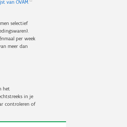
ijst van
OVAM.
men selectief
oedingswaren).
éénmaal per week
van meer dan
n het
chtstreeks in je
ar controleren of