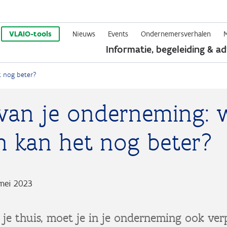
Overslaan
en
VLAIO-tools
Nieuws
Events
Ondernemersverhalen
Informatie, begeleiding & ad
naar
de
et nog beter?
inhoud
gaan
 van je onderneming: 
n kan het nog beter?
mei 2023
j je thuis, moet je in je onderneming ook ver