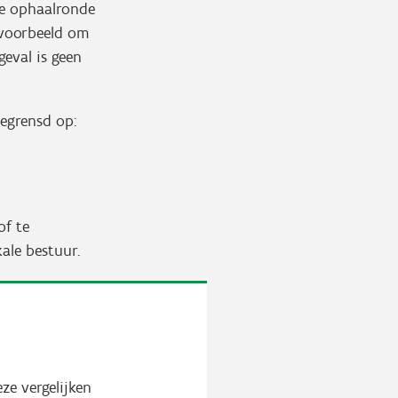
de ophaalronde
jvoorbeeld om
geval is geen
egrensd op:
of te
kale bestuur.
ze vergelijken