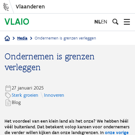
Vlaanderen
Overslaan
en
NL
EN
naar
de
Media
Ondernemen is grenzen verleggen
inhoud
Kruimelpad
gaan
Ondernemen is grenzen
verleggen
27 januari 2025
Sterk groeien
Innoveren
Blog
Het voordeel van een klein land als het onze? We hebben héél
véél buitenland. Dat betekent volop kansen voor ondernemers
die verder willen kijken dan onze landsgrenzen. In
onze vorige