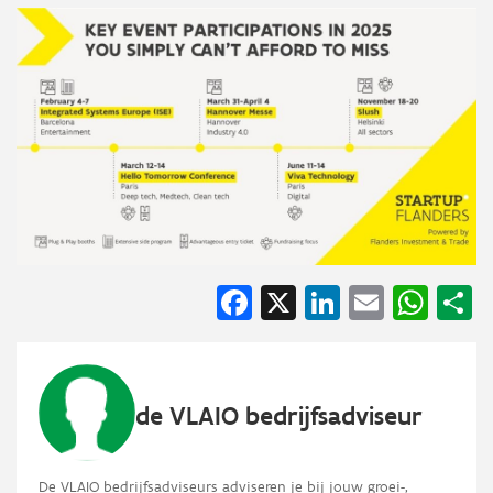
Facebook
X
LinkedIn
Email
Wha
S
de VLAIO bedrijfsadviseur
De VLAIO bedrijfsadviseurs adviseren je bij jouw groei-,