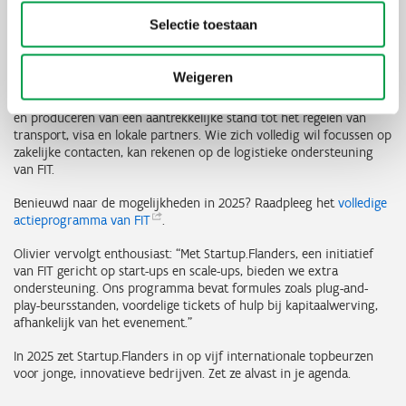
Beurzen zijn niet alleen cruciaal omdat de Vlaamse thuismarkt vaak
Selectie toestaan
te klein is voor ambitieuze kmo’s en start-ups, maar ook omdat ze
een efficiënte én winstgevende manier bieden om nieuwe markten
te verkennen en klanten te vinden.”
Weigeren
Bij beursdeelname komt echter heel wat kijken: van het ontwerpen
en produceren van een aantrekkelijke stand tot het regelen van
transport, visa en lokale partners. Wie zich volledig wil focussen op
zakelijke contacten, kan rekenen op de logistieke ondersteuning
van FIT.
Benieuwd naar de mogelijkheden in 2025? Raadpleeg het
volledige
actieprogramma van
FIT
.
Olivier vervolgt enthousiast: “Met Startup.Flanders, een initiatief
van FIT gericht op start-ups en scale-ups, bieden we extra
ondersteuning. Ons programma bevat formules zoals plug-and-
play-beursstanden, voordelige tickets of hulp bij kapitaalwerving,
afhankelijk van het evenement.”
In 2025 zet Startup.Flanders in op vijf internationale topbeurzen
voor jonge, innovatieve bedrijven. Zet ze alvast in je agenda.