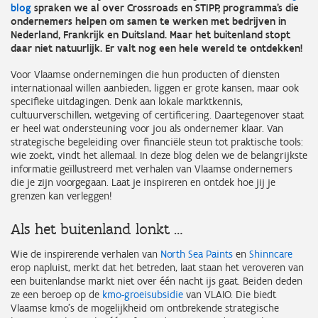
blog
spraken we al over Crossroads en STIPP, programma’s die
ondernemers helpen om samen te werken met bedrijven in
Nederland, Frankrijk en Duitsland. Maar het buitenland stopt
daar niet natuurlijk. Er valt nog een hele wereld te ontdekken!
Voor Vlaamse ondernemingen die hun producten of diensten
internationaal willen aanbieden, liggen er grote kansen, maar ook
specifieke uitdagingen. Denk aan lokale marktkennis,
cultuurverschillen, wetgeving of certificering. Daartegenover staat
er heel wat ondersteuning voor jou als ondernemer klaar. Van
strategische begeleiding over financiële steun tot praktische tools:
wie zoekt, vindt het allemaal. In deze blog delen we de belangrijkste
informatie geïllustreerd met verhalen van Vlaamse ondernemers
die je zijn voorgegaan. Laat je inspireren en ontdek hoe jij je
grenzen kan verleggen!
Als het buitenland lonkt …
Wie de inspirerende verhalen van
North Sea Paints
en
Shinncare
erop napluist, merkt dat het betreden, laat staan het veroveren van
een buitenlandse markt niet over één nacht ijs gaat. Beiden deden
ze een beroep op de
kmo-groeisubsidie
van VLAIO. Die biedt
Vlaamse kmo's de mogelijkheid om ontbrekende strategische