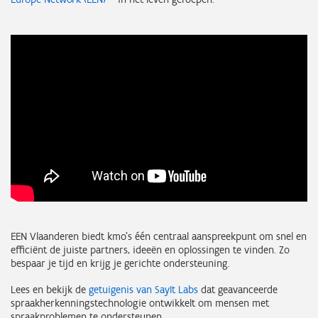
EEN Vlaanderen biedt kmo’s één centraal aanspreekpunt om snel en
efficiënt de juiste partners, ideeën en oplossingen te vinden. Zo
bespaar je tijd en krijg je gerichte ondersteuning.
Lees en bekijk de
getuigenis van SayIt Labs
dat geavanceerde
spraakherkenningstechnologie ontwikkelt om mensen met
spraakproblemen te ondersteunen.