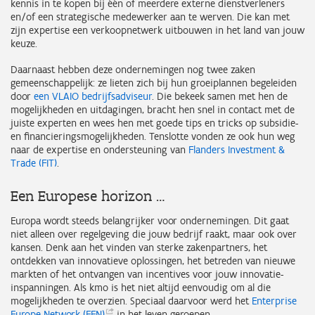
kennis in te kopen bij één of meerdere externe dienstverleners
en/of een strategische medewerker aan te werven. Die kan met
zijn expertise een verkoopnetwerk uitbouwen in het land van jouw
keuze.
Daarnaast hebben deze ondernemingen nog twee zaken
gemeenschappelijk: ze lieten zich bij hun groeiplannen begeleiden
door
een VLAIO bedrijfsadviseur
. Die bekeek samen met hen de
mogelijkheden en uitdagingen, bracht hen snel in contact met de
juiste experten en wees hen met goede tips en tricks op subsidie-
en financieringsmogelijkheden. Tenslotte vonden ze ook hun weg
naar de expertise en ondersteuning van
Flanders Investment &
Trade (FIT)
.
Een Europese horizon …
Europa wordt steeds belangrijker voor ondernemingen. Dit gaat
niet alleen over regelgeving die jouw bedrijf raakt, maar ook over
kansen. Denk aan het vinden van sterke zakenpartners, het
ontdekken van innovatieve oplossingen, het betreden van nieuwe
markten of het ontvangen van incentives voor jouw innovatie-
inspanningen. Als kmo is het niet altijd eenvoudig om al die
mogelijkheden te overzien. Speciaal daarvoor werd het
Enterprise
Europe Network
(EEN)
in het leven geroepen.