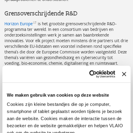
Grensoverschrijdende R&D
Horizon
Europe
is het grootste grensoverschrijdende R&D-
programma ter wereld. In een consortium van bedrijven en
onderzoeksinstellingen werk je samen aan baanbrekende
innovaties. Voor elk project moeten minstens drie partners uit drie
verschillende EU-lidstaten een voorstel indienen rond specifieke
thema’s die door de Europese Commissie worden vastgesteld. Deze
thema’s variëren van gezondheidszorg en cybersecurity tot
voeding, bio-economie, chemie, digitalisering en ruimtevaart.
Met het
National Contact Point Flanders
(NCP)
biedt VLAIO, in
samenwerking met
FWO
(Fonds Wetenschappelijk Onderzoek),
ondersteuning aan ondernemingen of organisaties die aan zo’n
programma willen deelnemen.
We maken gebruik van cookies op deze website
“Ons team van dertien experts is door de Europese Commissie
Cookies zijn kleine bestandjes die op je computer,
aangesteld om programma’s zoals Horizon Europa op te volgen,”
smartphone of tablet geplaatst worden tijdens je bezoek
vertelt
Mark
Antonissen
. “We informeren, inspireren en leiden op.
aan de website. Cookies maken de interactie tussen de
Zo organiseren we regelmatig sessies over hoe je een sterk voorstel
opstelt. Daarnaast brengen we bedrijven over landsgrenzen heen
bezoeker en de website gemakkelijker en helpen VLAIO
met elkaar in contact via partner searches en geven we advies over
ook om de website te verbeteren.