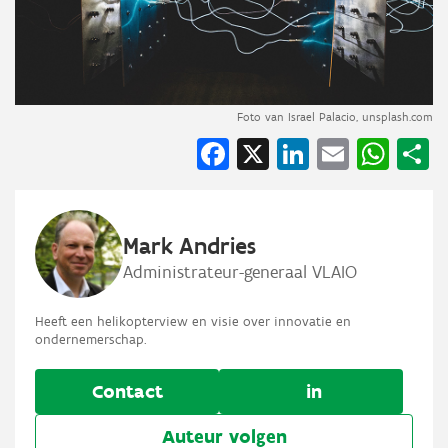
Foto van Israel Palacio, unsplash.com
Facebook
X
LinkedIn
Email
Wha
S
Mark Andries
Administrateur-generaal VLAIO
Heeft een helikopterview en visie over innovatie en
ondernemerschap.
Contact
in
Auteur volgen