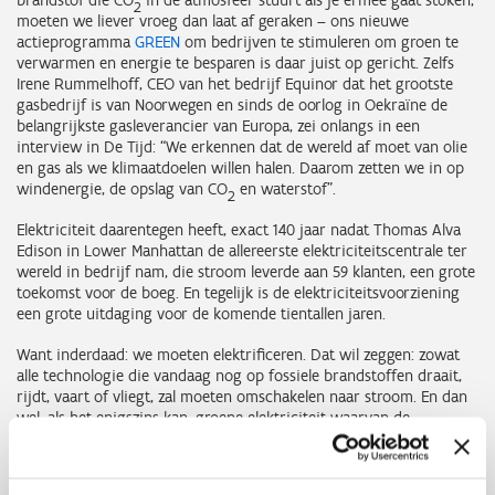
brandstof die CO
in de atmosfeer stuurt als je ermee gaat stoken,
2
moeten we liever vroeg dan laat af geraken – ons nieuwe
actieprogramma
GREEN
om bedrijven te stimuleren om groen te
verwarmen en energie te besparen is daar juist op gericht. Zelfs
Irene Rummelhoff, CEO van het bedrijf Equinor dat het grootste
gasbedrijf is van Noorwegen en sinds de oorlog in Oekraïne de
belangrijkste gasleverancier van Europa, zei onlangs in een
interview in De Tijd: “We erkennen dat de wereld af moet van olie
en gas als we klimaatdoelen willen halen. Daarom zetten we in op
windenergie, de opslag van CO
en waterstof”.
2
Elektriciteit daarentegen heeft, exact 140 jaar nadat Thomas Alva
Edison in Lower Manhattan de allereerste elektriciteitscentrale ter
wereld in bedrijf nam, die stroom leverde aan 59 klanten, een grote
toekomst voor de boeg. En tegelijk is de elektriciteitsvoorziening
een grote uitdaging voor de komende tientallen jaren.
Want inderdaad: we moeten elektrificeren. Dat wil zeggen: zowat
alle technologie die vandaag nog op fossiele brandstoffen draait,
rijdt, vaart of vliegt, zal moeten omschakelen naar stroom. En dan
wel, als het enigszins kan, groene elektriciteit waarvan de
productie het klimaat spaart. Het Internationaal Energieagentschap
(IEA) schat dat de wereldwijde elektriciteitsproductie tussen
vandaag en 2050 maal 2,5 moet, onder meer als gevolg van het