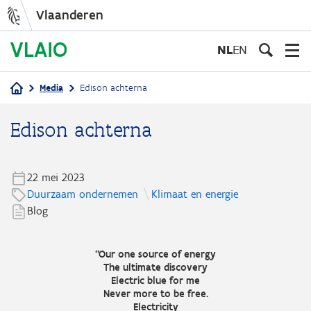
Vlaanderen
Overslaan
en
NL
EN
naar
de
Media
Edison achterna
inhoud
Kruimelpad
gaan
Edison achterna
22 mei 2023
Duurzaam ondernemen
Klimaat en energie
Blog
“Our one source of energy
The ultimate discovery
Electric blue for me
Never more to be free.
Electricity