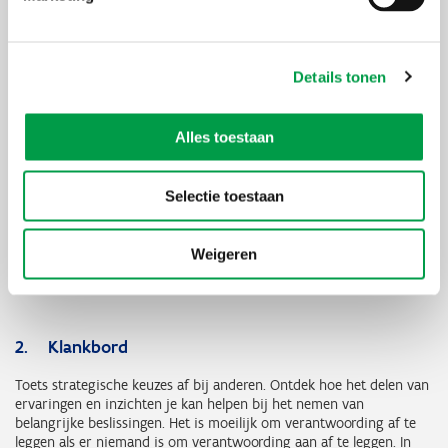
Leiderschap
Welke (zelf)leiderschapstechnieken zijn zinvol
voor mij als solo-entrepreneur?
Details tonen
Wat biedt Plato One?
Alles toestaan
1. Verbinding
Selectie toestaan
Ontmoet andere solopreneurs en bouw een ondersteunend
netwerk op. Deel je uitdagingen, successen en inzichten met
Weigeren
gelijkgestemde individuen die begrijpen wat het betekent om
alleen te ondernemen.
2. Klankbord
Toets strategische keuzes af bij anderen. Ontdek hoe het delen van
ervaringen en inzichten je kan helpen bij het nemen van
belangrijke beslissingen. Het is moeilijk om verantwoording af te
leggen als er niemand is om verantwoording aan af te leggen. In