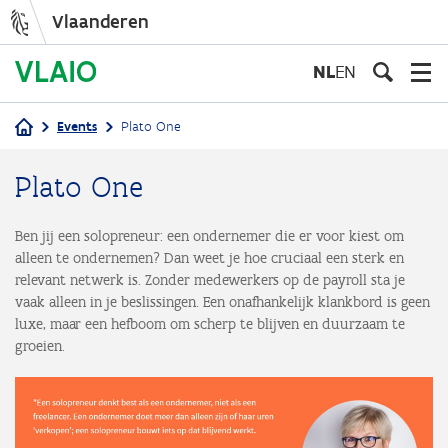
Vlaanderen
Overslaan
en
NL
EN
naar
de
Events
Plato One
inhoud
Kruimelpad
gaan
Plato One
Ben jij een solopreneur: een ondernemer die er voor kiest om
alleen te ondernemen? Dan weet je hoe cruciaal een sterk en
relevant netwerk is. Zonder medewerkers op de payroll sta je
vaak alleen in je beslissingen. Een onafhankelijk klankbord is geen
luxe, maar een hefboom om scherp te blijven en duurzaam te
groeien.