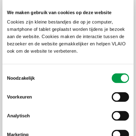
Prijs-model
Hoe kan ik mijn prijsstrategie optimaliseren?
We maken gebruik van cookies op deze website
Cookies zijn kleine bestandjes die op je computer,
Technologie
Welke technologie kan ik best inzetten voor mijn
bedrijf?
smartphone of tablet geplaatst worden tijdens je bezoek
aan de website. Cookies maken de interactie tussen de
Retentie
Hoe zorg ik dat klanten opnieuw de weg vinden
bezoeker en de website gemakkelijker en helpen VLAIO
naar mij?
ook om de website te verbeteren.
Business
Welk verdienmodel past het beste bij mij?
model
Toestemmingsselectie
Schaalbaarheid
Welke technieken bestaan er om van uurtje-
Noodzakelijk
factuurtje een recurrente inkomstenstroom te
genereren?
Voorkeuren
HR
Wat als ik tijdelijk toch verkies om mensen aan te
werven?
Balans
Hoe hou ik mezelf én m’n onderneming in
Analytisch
evenwicht?
Productiviteit
Hoe alle ballen in de lucht houden?
Marketing