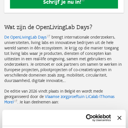
Schrijf je nu
in!
Wat zijn de OpenLivingLab Days?
De OpenLivingLab
Days
brengt internationale onderzoekers,
universiteiten, living labs en innovatieve bedrijven uit de hele
wereld samen in één ecosysteem. Je krijg op die manier toegang
tot living labs waar je producten, diensten of concepten kan
uittesten in een real-life omgeving, samen met gebruikers en
onderzoekers. Je ontmoet er ook partners om samen te werken in
Europese projecten
,
pilootprojecten of co-creatietrajecten in
verschillende domeinen zoals zorg, mobiliteit, circulariteit,
duurzaamheid, digitale innovatie,…
De editie van 2026 vindt plaats in België en wordt mede
georganiseerd door de
Vlaamse zorgproeftuin LiCalab (Thomas
More)
. Je kan deelnemen aan:
29 september: EU Policy Event in Brussel;
30 september tot 1 oktober: internationale conferentie in
Antwerpen met paneldebatten, workshops, paperpresentaties