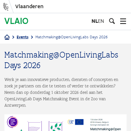
Vlaanderen
Overslaan
en
NL
EN
naar
de
Events
Matchmaking@OpenLivingLabs Days 2026
inhoud
Kruimelpad
gaan
Matchmaking@OpenLivingLabs
Days 2026
Werk je aan innovatieve producten, diensten of concepten en
zoek je partners om die te testen of verder te ontwikkelen?
Neem dan op donderdag 1 oktober 2026 deel aan het
OpenLivingLab Days Matchmaking Event in de Zoo van
Antwerpen.