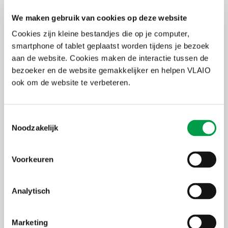
en een matchmaking event;
2 oktober: site visits aan living labs.
We maken gebruik van cookies op deze website
Cookies zijn kleine bestandjes die op je computer,
Matchmating event
smartphone of tablet geplaatst worden tijdens je bezoek
aan de website. Cookies maken de interactie tussen de
Op donderdag 1 oktober 2026 (namiddag) organiseert Enterprise
bezoeker en de website gemakkelijker en helpen VLAIO
Europe Network een matchmaking event plaats in de Atrium
ruimte in de Zoo van Antwerpen.
Dit biedt een uitgelezen kans om
ook om de website te verbeteren.
partners te ontmoeten die kunnen ondersteunen om je innovaties
sneller naar de markt te brengen.
Toestemmingsselectie
Noodzakelijk
Interesse?
Schrijf je in voor de
matchmaking
en zet concrete stappen
Voorkeuren
richting nieuwe samenwerkingen.
Meer info over OpenLivingLab Days 2026 vind je via
deze
link.
Analytisch
Uiterste
1 oktober 2026
inschrijvingsdatum
Marketing