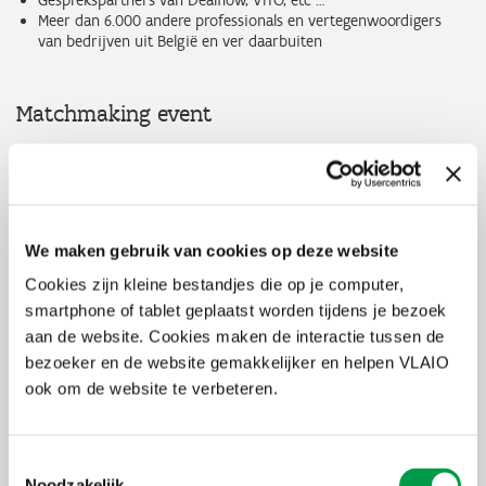
Meer dan 6.000 andere professionals en vertegenwoordigers
van bedrijven uit België en ver daarbuiten
Matchmaking event
Tijdens de Love Tomorrow Summit is er ook een matchmaking
zone waar je als ondernemer in contact kan komen met
internationale partners. Ook Enterprise Europe Network is
aanwezig om je te ondersteunen bij het vinden van de juiste
match over de grenzen heen. Zo krijg je gericht toegang tot
We maken gebruik van cookies op deze website
nieuwe samenwerkingen en internationale kansen.
Cookies zijn kleine bestandjes die op je computer,
smartphone of tablet geplaatst worden tijdens je bezoek
Hoe werkt de matchmaking?
aan de website. Cookies maken de interactie tussen de
bezoeker en de website gemakkelijker en helpen VLAIO
Download de app. Download de Love Tomorrow Summit-app
via de App Store of Google Play en log in met het e-mailadres
ook om de website te verbeteren.
waarmee je je ticket hebt geregistreerd.
Vul je profiel in. Voeg je naam, functie, bedrijf, sector en een
korte beschrijving van je activiteiten toe. Dit neemt slechts
Toestemmingsselectie
enkele minuten in beslag.
Noodzakelijk