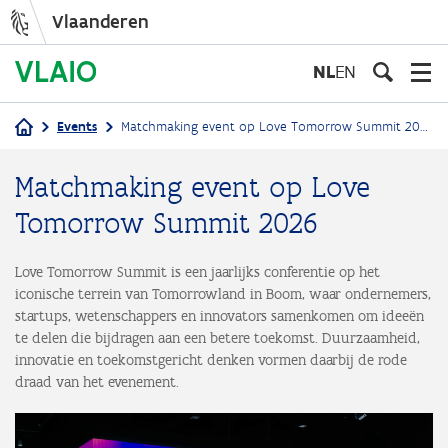
Vlaanderen
Overslaan
en
NL
EN
naar
de
Events
Matchmaking event op Love Tomorrow Summit 2026
inhoud
Kruimelpad
gaan
Matchmaking event op Love
Tomorrow Summit 2026
Love Tomorrow Summit is een jaarlijks conferentie op het
iconische terrein van Tomorrowland in Boom, waar ondernemers,
startups, wetenschappers en innovators samenkomen om ideeën
te delen die bijdragen aan een betere toekomst. Duurzaamheid,
innovatie en toekomstgericht denken vormen daarbij de rode
draad van het evenement.