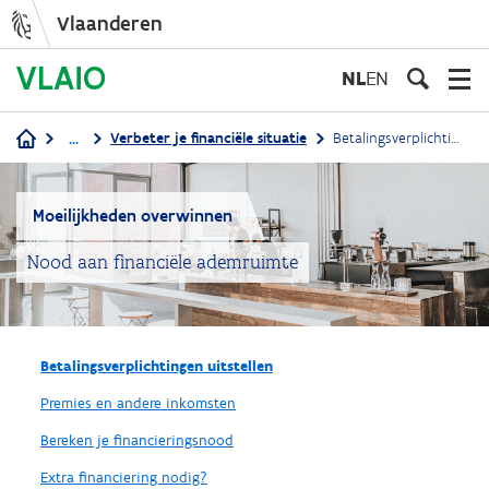
Vlaanderen
Overslaan
en
NL
EN
naar
de
...
Verbeter je financiële situatie
Betalingsverplichtingen uitstellen
inhoud
Kruimelpad
gaan
Moeilijkheden overwinnen
Nood aan financiële ademruimte
Betalingsverplichtingen uitstellen
Premies en andere inkomsten
Bereken je financieringsnood
Extra financiering nodig?