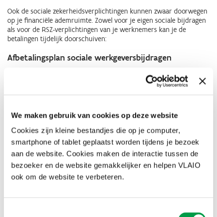
Ook de sociale zekerheidsverplichtingen kunnen zwaar doorwegen
op je financiële ademruimte. Zowel voor je eigen sociale bijdragen
als voor de RSZ-verplichtingen van je werknemers kan je de
betalingen tijdelijk doorschuiven:
Afbetalingsplan sociale werkgeversbijdragen
Ondervind je als werkgever door de crisis moeilijkheden om de
sociale werkgeversbijdragen te betalen, dan kan je bij de RSZ
minnelijke afbetalingstermijnen aanvragen.
Meer informatie over deze afbetalingsplannen
.
We maken gebruik van cookies op deze website
Uitstel of vrijstelling van betaling van sociale
Cookies zijn kleine bestandjes die op je computer,
bijdragen voor zelfstandigen
smartphone of tablet geplaatst worden tijdens je bezoek
aan de website. Cookies maken de interactie tussen de
Ben je zelfstandige in hoofd-of bijberoep en kamp je met
bezoeker en de website gemakkelijker en helpen VLAIO
betalingsmoeilijkheden, dan kan je in bepaalde situaties een uitstel
of vrijstelling van betaling van sociale bijdragen vragen. Dit kan als
ook om de website te verbeteren.
je tijdelijke financiële of economische moeilijkheden hebt of als je
actief bent in een sector in crisis.
Toestemmingsselectie
Meer informatie over deze mogelijkheden
.