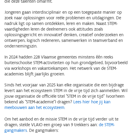
die deze talenten omarmt.
Jongeren gaan interdisciplinair en op een toegepaste manier op
zoek naar oplossingen voor reële problemen en uitdagingen. De
nadruk ligt op samen ontdekken, leren en maken. Naast STEM-
vaardigheden leren de deelnemers ook attitudes zoals
oplossingsgericht en innovatief denken, creatief onderzoeken en
ontwerpen, logisch redeneren, samenwerken in teamverband en
ondernemingszin.
In 2024 hadden 228 Vlaamse gemeentes minstens één reeks
buitenschoolse STEM-activiteiten op hun grondgebied, bijvoorbeeld
via workshops en vakantiekampen. Het netwerk van de STEM-
academies blijft jaarlijks groeien.
Sinds het voorjaar van 2025 kan elke organisatie die een bijdrage
levert aan het ecosysteem STEM in de vrije tijd zich aanmelden.
Wil
jouw organisatie de officiële titel "STEM in de vrije tijd" (voorheen
bekend als "STEM-academie") dragen?
Lees hier hoe jij kan
meebouwen aan het ecosysteem.
Om het aanbod en de missie STEM in de vrije tijd verder uit te
dragen, stelde VLAIO een groep van 9 trekkers aan:
de STEM-
gangmakers
. De gangmakers: