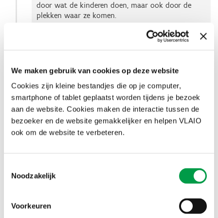
door wat de kinderen doen, maar ook door de
plekken waar ze komen.
2
Ontvang een groep kinderen voor een
bedrijfsbezoek
We maken gebruik van cookies op deze website
3
Laat een STEM-kamp doorgaan in jouw
Cookies zijn kleine bestandjes die op je computer,
bedrijf
smartphone of tablet geplaatst worden tijdens je bezoek
aan de website. Cookies maken de interactie tussen de
4
Werk samen met een STEM-ontwikkelaar
bezoeker en de website gemakkelijker en helpen VLAIO
voor doe-activiteiten
ook om de website te verbeteren.
5
Deel of schenk jouw materiaal aan een
Toestemmingsselectie
STEM-aanbieder
Noodzakelijk
Voorkeuren