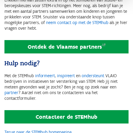
Enkelen hiervan zetten extra in op het stimuleren van studie- en
beroepskeuzes voor STEM-richtingen. Meer nog, als bedrijf kan je
met een aantal partners samenwerken om kinderen en jongeren te
prikkelen voor STEM. Snuister via onderstaande knop tussen
mogelijke partners, of
neem contact op met de STEMhub
als je hier
vragen over hebt.
Ontdek de Vlaamse
partners
Hulp nodig?
Met de STEMhub
informeert
,
inspireert
en
ondersteunt
VLAIO
bedrijven in initiatieven ter versterking van STEM. Heb jij niet
meteen gevonden wat je zocht? Ben je nog op zoek naar een
partner
? Aarzel niet om ons te contacteren via het
contactformulier.
Contacteer de STEMhub
Terug naar de STEMhub homepagina