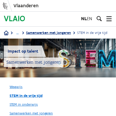
Vlaanderen
Overslaan
en
NL
EN
naar
de
...
Samenwerken met jongeren
STEM in de vrije tijd
inhoud
Kruimelpad
gaan
Impact op talent
Samenwerken met jongeren
Wegwijs
STEM in de vrije tijd
STEM in onderwijs
Samenwerken met jongeren