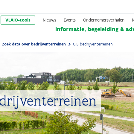
Overslaan
en
VLAIO-tools
Nieuws
Events
Ondernemersverhalen
Informatie, begeleiding & ad
naar
de
Zoek data over bedrijventerreinen
GIS-bedrijventerreinen
inhoud
gaan
drijventerreinen