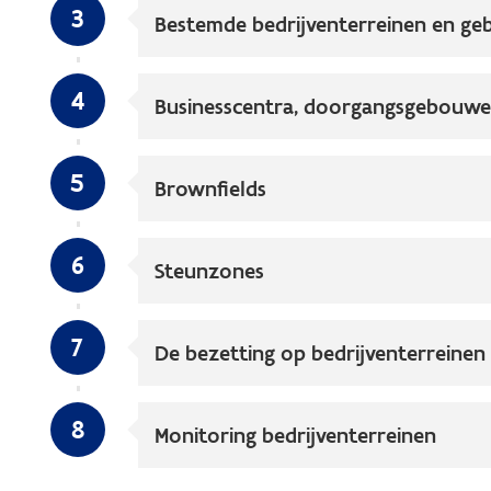
3
Bestemde bedrijventerreinen en geb
4
Businesscentra, doorgangsgebouwe
5
Brownfields
6
Steunzones
7
De bezetting op bedrijventerreinen
8
Monitoring bedrijventerreinen