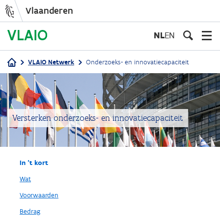
Vlaanderen
Overslaan
en
NL
EN
naar
de
VLAIO Netwerk
Onderzoeks- en innovatiecapaciteit
inhoud
Kruimelpad
gaan
Versterken onderzoeks- en innovatiecapaciteit
In 't kort
Wat
Voorwaarden
Bedrag