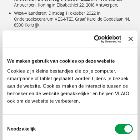
Antwerpen, Koningin Elisabethlei 22, 2018 Antwerpen;
West-Vlaanderen: Dinsdag 11 oktober 2022 in
Onderzoekscentrum VEG-i-TEC, Graaf Karel de Goedelaan 44,
8500 Kortrijk
Vlaams-Brabant: Donderdag 13 oktober 2022 in Provinciehuis
Vlaams-Brabant, Provincieplein 1, 3010 Leuven
Oost-Vlaanderen: Vrijdag 14 oktober 2022 in PAC Het Zuid,
Woodrow Wilsonplein 2, 9000 Gent
We maken gebruik van cookies op deze website
Cookies zijn kleine bestandjes die op je computer,
smartphone of tablet geplaatst worden tijdens je bezoek
aan de website. Cookies maken de interactie tussen de
bezoeker en de website gemakkelijker en helpen VLAIO
Schrijf in voor de infosessies
ook om de website te verbeteren.
Ontdek alle EFRO-projecten op de
Projectendatabank
Toestemmingsselectie
Meer info op www.efro.be
Noodzakelijk