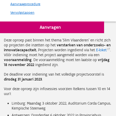
Aanvraagprocedure
Vervolgstappen
Aanvragen
In 't kort
Deze oproep past binnen het thema ‘Slim Vlaanderen’ en richt zich
op projecten die inzetten op het
versterken van onderzoeks- en
innovatiecapaciteit.
Projecten worden ingediend via het
E-loket
.
Vóór indiening moet het project aangemeld worden via een
vooraanmelding
. De vooraanmelding moet ten laatste op
vrijdag
18 november 2022
ingediend zijn.
De deadline voor indiening van het volledige projectvoorstel is
dinsdag 31 januari 2023
.
Voor deze oproep zijn infosessies voorzien (telkens tussen 10 en 14
uur):
Limburg: Maandag 3 oktober 2022, Auditorium Corda Campus,
Kempische Steenweg
Antwerpen: Donderdag 6 oktober 2022 in Provinciehuis