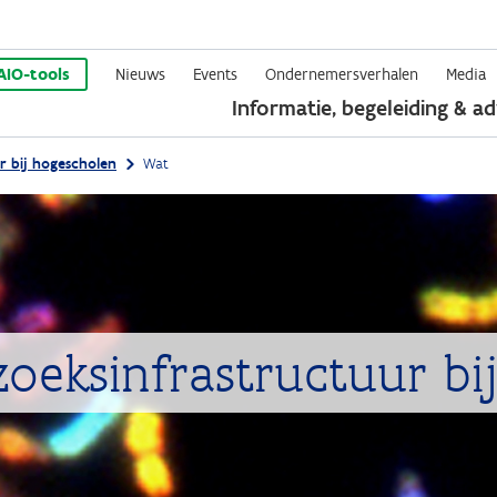
Overslaan
en
AIO-tools
Nieuws
Events
Ondernemersverhalen
Media
Informatie, begeleiding & ad
naar
de
r bij hogescholen
Wat
inhoud
gaan
oeksinfrastructuur bi