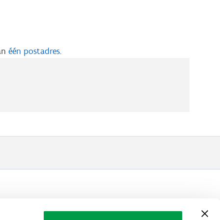
aan
één postadres
.
LAIO AWARDS
Contact