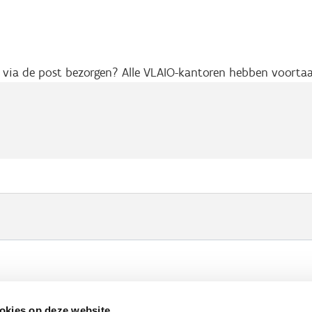
ts via de post bezorgen? Alle VLAIO-kantoren hebben voort
Werken bij VLAIO
Studies
VLAIO-app
V
okies op deze website