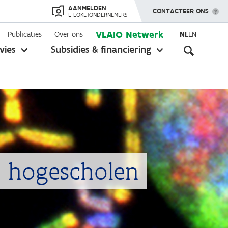
AANMELDEN
TOON MENU
CONTACTEER ONS
E-LOKETONDERNEMERS
VLAIO Netwerk
Publicaties
Over ons
NL
EN
Seconda
vies
Subsidies & financiering
toon
toon
submenu
submenu
navigati
j hogescholen