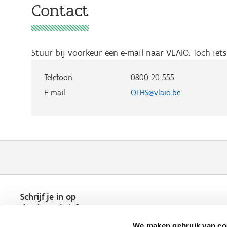
Contact
Stuur bij voorkeur een e-mail naar VLAIO. Toch ie
Telefoon
0800 20 555
E-mail
OI.HS@vlaio.be
Schrijf je in op
de nieuwsbrief
Kies welk nieuws je wil
We maken gebruik van co
ontvangen in je mailbox