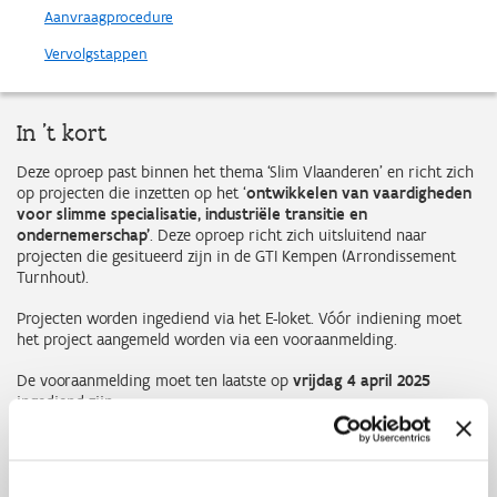
Aanvraagprocedure
Vervolgstappen
In 't kort
Deze oproep past binnen het thema ‘Slim Vlaanderen’ en richt zich
op projecten die inzetten op het ‘
ontwikkelen van vaardigheden
voor slimme specialisatie, industriële transitie en
ondernemerschap’
. Deze oproep richt zich uitsluitend naar
projecten die gesitueerd zijn in de GTI Kempen (Arrondissement
Turnhout).
Projecten worden ingediend via het E-loket. Vóór indiening moet
het project aangemeld worden via een vooraanmelding.
De vooraanmelding moet ten laatste op
vrijdag 4 april 2025
ingediend zijn.
De deadline voor indiening van het volledige projectvoorstel is
donderdag 10 juli 2025.