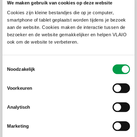
We maken gebruik van cookies op deze website
Ontdek alle EFRO-projecten op de
Cookies zijn kleine bestandjes die op je computer,
Projectendatabank
smartphone of tablet geplaatst worden tijdens je bezoek
aan de website. Cookies maken de interactie tussen de
Meer info op www.efro.be
bezoeker en de website gemakkelijker en helpen VLAIO
ook om de website te verbeteren.
Samengevat
Voor wie?
Toestemmingsselectie
Alle organisaties met rechtspersoonlijkheid
Noodzakelijk
Voor wat?
Projecten rond het ontwikkelen van vaardigheden voor
slimme specialisatie, industriële transitie en ondernemerschap
Voorkeuren
in de GTI Kempen
Bedrag
€ 1.080.845,15 EFRO-steun
Analytisch
Marketing
Facebook
X
LinkedIn
Email
WhatsApp
Share
Delen: