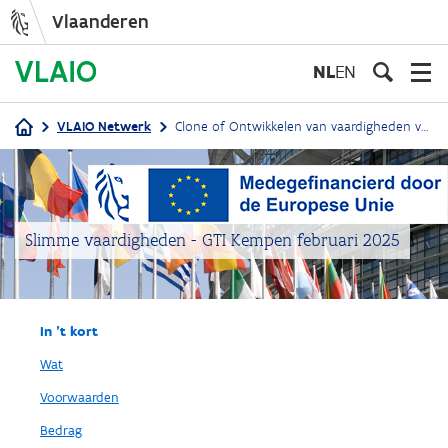
Vlaanderen
Overslaan
en
NL
EN
naar
de
VLAIO Netwerk
Clone of Ontwikkelen van vaardigheden voor slimme specialisatie, industriële transitie en ondernemerschap - GTI Kempen
inhoud
Kruimelpad
gaan
Slimme vaardigheden - GTI Kempen februari 2025
In 't kort
Wat
Voorwaarden
Bedrag