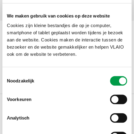
Contact
We maken gebruik van cookies op deze website
Cookies zijn kleine bestandjes die op je computer,
smartphone of tablet geplaatst worden tijdens je bezoek
Documenten
aan de website. Cookies maken de interactie tussen de
bezoeker en de website gemakkelijker en helpen VLAIO
ook om de website te verbeteren.
Oproepdocument proeftuin 2018
(700.42 kB)
Aanvraagformulier proeftuin 2018
(70.51 kB)
Controlerichtlijnen calls 17-18 - Proeftuin Industrie 4.0
Toestemmingsselectie
(73.61 kB)
Noodzakelijk
Voorkeuren
Contact
Analytisch
Gezien de
coronamaatregelen
zet VLAIO maximaal in op
thuiswerk. Gelieve
alle post elektronisch (via mail)
te bezorgen.