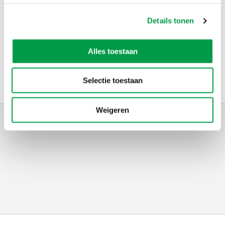
Contact
Details tonen
Adres
VLAIO
Telefoon
0800 20 555
Alles toestaan
E-mail
ruimtelijke.economie@vlaanderen.be
Selectie toestaan
Weigeren