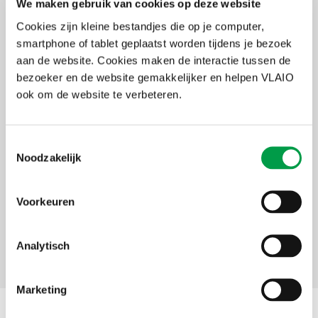
Aanvraag uitbetaling en rapportering
We maken gebruik van cookies op deze website
De aanvraag tot uitbetaling van de schijven kan telkens na de drie
Cookies zijn kleine bestandjes die op je computer,
volgende handelingen:
smartphone of tablet geplaatst worden tijdens je bezoek
aan de website. Cookies maken de interactie tussen de
Opladen van het bewijsstuk dat de gebiedsregisseur is
bezoeker en de website gemakkelijker en helpen VLAIO
aangesteld (40%);
Opladen van een voortgangsverslag na het tweede werkingsjaar
ook om de website te verbeteren.
van de gebiedsregisseur (30%);
Opladen van een inhoudelijk en financieel eindverslag en na
controle van de bewijsstukken op basis waarvan de
Toestemmingsselectie
verschuldigde subsidie kan aangetoond worden door de
Noodzakelijk
inspectiedienst van VLAIO (30%).
Voorkeuren
Analytisch
Contact
Marketing