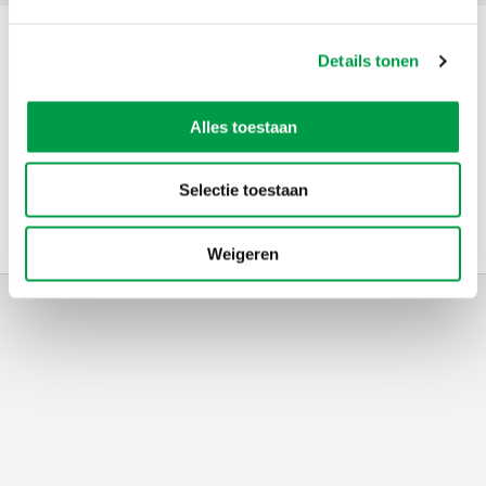
Contact
Details tonen
Alles toestaan
Adres
VLAIO
Telefoon
0800 20 555
E-mail
ruimtelijke.economie@vlaanderen.be
Selectie toestaan
Weigeren