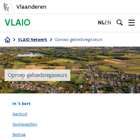
Vlaanderen
Overslaan
en
NL
EN
naar
de
VLAIO Netwerk
Oproep gebiedsregisseurs
inhoud
Kruimelpad
gaan
Oproep gebiedsregisseurs
In 't kort
Aanbod
Voorwaarden
Bedrag