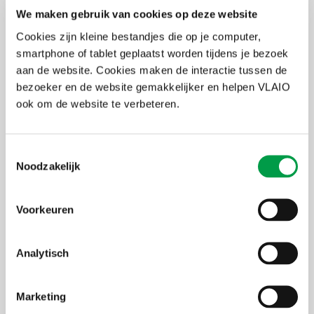
buren'
We maken gebruik van cookies op deze website
Terug naar de info voor lokale besturen
Cookies zijn kleine bestandjes die op je computer,
smartphone of tablet geplaatst worden tijdens je bezoek
aan de website. Cookies maken de interactie tussen de
Samengevat
bezoeker en de website gemakkelijker en helpen VLAIO
ook om de website te verbeteren.
Voor wie?
steden en gemeenten (aanvrager, subsidiegerechtigde en
gebiedsregisseur) - intergemeentelijke
samenwerkingsverbanden, provincies, POM’s en externe
Toestemmingsselectie
dienstverleners (gemandateerde gebiedsregisseur)
Noodzakelijk
Voor wat?
personeelsinzet voor de aanstelling van een gebiedsregisseur
Voorkeuren
Bedrag
60% van de bewezen subsidiabele kosten met een maximum
van € 200.000
Analytisch
Facebook
X
LinkedIn
Email
WhatsApp
Share
Delen:
Marketing