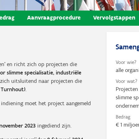
edrag
Aanvraagprocedure
Vervolgstappen
Sameng
Voor wie?
n’ en richt zich op projecten die
alle orga
 slimme specialisatie, industriële
 zich uitsluitend naar projecten die
Voor wat?
Projecten
 Turnhout)
.
slimme spe
r indiening moet het project aangemeld
ondernem
Bedrag
€ 1 miljoe
7 november 2023
ingediend zijn.