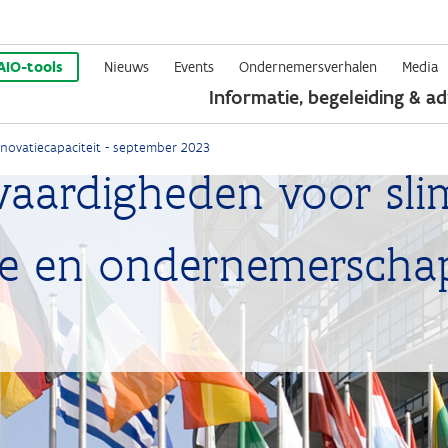
Overslaan
en
AIO-tools
Nieuws
Events
Ondernemersverhalen
Media
Informatie, begeleiding & ad
naar
de
nnovatiecapaciteit - september 2023
inhoud
aardigheden voor slim
gaan
itie en ondernemerscha