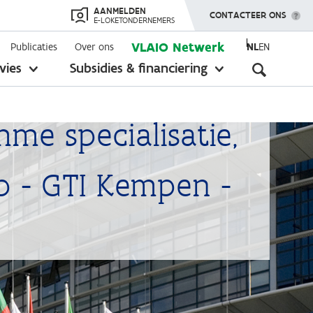
AANMELDEN
TOON MENU
CONTACTEER ONS
E-LOKETONDERNEMERS
VLAIO Netwerk
Publicaties
Over ons
NL
EN
Seconda
vies
Subsidies & financiering
toon
toon
submenu
submenu
navigati
me specialisatie,
p - GTI Kempen -