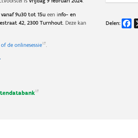
ctvoorstel is
vrijdag 9 februari 2024
.
 vanaf 9u30 tot 15u
een i
nfo- en
F
estraat 42, 2300 Turnhout
. Deze kan
Delen:
t of de
onlinesessie
.
ctendatabank