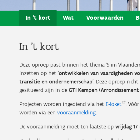
In 't kort
Wat
Voorwaarden
B
In 't kort
Deze oproep past binnen het thema ‘Slim Vlaandere
inzetten op het ‘
ontwikkelen van vaardigheden voor
transitie en ondernemerschap
’. Deze oproep richt
gesitueerd zijn in de
GTI Kempen (Arrondissement
Projecten worden ingediend via het
E-loket
. Vóó
worden via een
vooraanmelding
.
De vooraanmelding moet ten laatste op
vrijdag 1