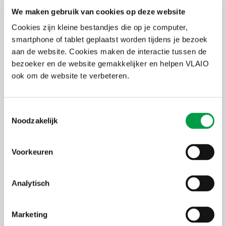
De oproep richt zich specifiek naar de gemeenten. Enkel
We maken gebruik van cookies op deze website
gemeenten kunnen projecten indienen. De gemeenten stellen een
subsidiereglement op gericht aan eigenaars en uitbaters van
Cookies zijn kleine bestandjes die op je computer,
panden in het kernwinkelgebied en aan eigenaars of uitbaters die
smartphone of tablet geplaatst worden tijdens je bezoek
verhuizen naar het kernwinkelgebied. Zij zijn daardoor de
aan de website. Cookies maken de interactie tussen de
eindbegunstigde van deze subsidiemaatregel.
bezoeker en de website gemakkelijker en helpen VLAIO
ook om de website te verbeteren.
Hoeveel bedraagt de steun?
Voor deze oproep wordt vanuit Vlaanderen 3,2 miljoen euro
Toestemmingsselectie
beschikbaar gesteld.
Noodzakelijk
Voor de centrumsteden geldt een maximaal subsidiebedrag van
90.000 euro, ongeacht of het subsidiereglement betrekking heeft
op één of meer types premies/subsidies.
Voorkeuren
Voor een niet-centrumstad bedraagt dit maximum 75.000 euro.
Analytisch
Hoe en wanneer moet een project worden
ingediend?
Marketing