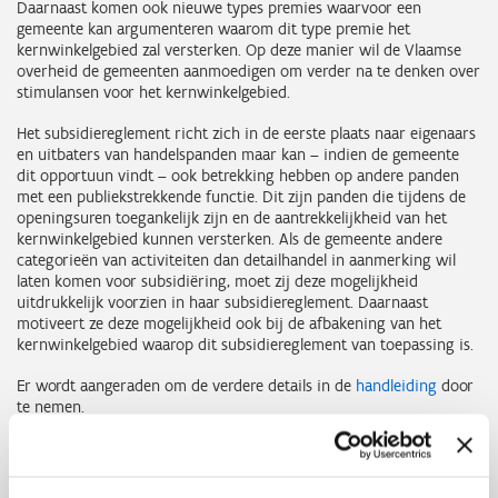
Daarnaast komen ook nieuwe types premies waarvoor een
gemeente kan argumenteren waarom dit type premie het
kernwinkelgebied zal versterken. Op deze manier wil de Vlaamse
overheid de gemeenten aanmoedigen om verder na te denken over
stimulansen voor het kernwinkelgebied.
Het subsidiereglement richt zich in de eerste plaats naar eigenaars
en uitbaters van handelspanden maar kan – indien de gemeente
dit opportuun vindt – ook betrekking hebben op andere panden
met een publiekstrekkende functie. Dit zijn panden die tijdens de
openingsuren toegankelijk zijn en de aantrekkelijkheid van het
kernwinkelgebied kunnen versterken. Als de gemeente andere
categorieën van activiteiten dan detailhandel in aanmerking wil
laten komen voor subsidiëring, moet zij deze mogelijkheid
uitdrukkelijk voorzien in haar subsidiereglement. Daarnaast
motiveert ze deze mogelijkheid ook bij de afbakening van het
kernwinkelgebied waarop dit subsidiereglement van toepassing is.
Er wordt aangeraden om de verdere details in de
handleiding
door
te nemen.
Wie komt in aanmerking voor steun?