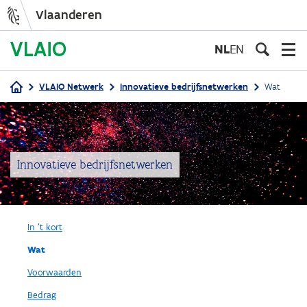
Vlaanderen
Overslaan
en
NL
EN
naar
de
VLAIO Netwerk
Innovatieve bedrijfsnetwerken
Wat
inhoud
Kruimelpad
gaan
Innovatieve bedrijfsnetwerken
In 't kort
Wat
Voorwaarden
Bedrag