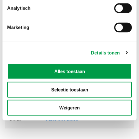
Documenten
Analytisch
BVR inzake steun voor innovatieclusters in Vlaanderen
Marketing
(1.07 MB)
Conceptnota aan de Vlaamse Regering: Clusterbeleid
(470.64 kB)
Details tonen
Alles toestaan
Contact
Selectie toestaan
Stuur bij voorkeur een e-mail naar VLAIO. Toch iets via de post
bezorgen? Alle VLAIO-kantoren hebben voortaan
één postadres
.
Weigeren
Telefoon
0800 20 555
E-mail
clusters@vlaio.be