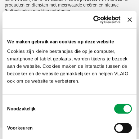
producten en diensten met meerwaarde creëren en nieuwe
(buitenlandse) markten ontginnen.
De Vlaamse regering keurde op 4 maart 2016 het
besluit
goed
waarin de steun geregeld wordt voor innovatieclusters in
Vlaanderen. De doelstelling van het clusterbeleid bestaat uit het
ontsluiten van onbenut economisch potentieel en de realisatie van
We maken gebruik van cookies op deze website
competitiviteitsverhogingen bij Vlaamse ondernemingen, via een
Cookies zijn kleine bestandjes die op je computer,
actieve en duurzame samenwerking tussen actoren.
smartphone of tablet geplaatst worden tijdens je bezoek
Er wordt steun voorzien voor innovatieve bedrijfsnetwerken en
aan de website. Cookies maken de interactie tussen de
voor een beperkt aantal
speerpuntclusters
.
bezoeker en de website gemakkelijker en helpen VLAIO
ook om de website te verbeteren.
Toestemmingsselectie
Documenten
Noodzakelijk
Contact
Voorkeuren