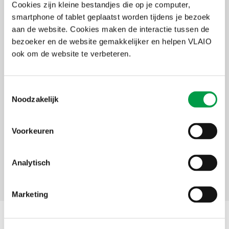
Cookies zijn kleine bestandjes die op je computer,
Meer info op vlaio.be/efro
smartphone of tablet geplaatst worden tijdens je bezoek
aan de website. Cookies maken de interactie tussen de
bezoeker en de website gemakkelijker en helpen VLAIO
Samengevat
ook om de website te verbeteren.
Voor wie?
Alle organisaties met rechtspersoonlijkheid. Uitsluitend
gesitueerd in GTI West-Vlaanderen
Toestemmingsselectie
Noodzakelijk
Voor wat?
Projecten rond het tegengaan van, en aanpassing aan de
klimaatverandering (mitigatie)
Voorkeuren
Bedrag
€ 2,5 miljoen EFRO-steun
Analytisch
Facebook
X
LinkedIn
Email
WhatsApp
Share
Delen:
Marketing
Contact