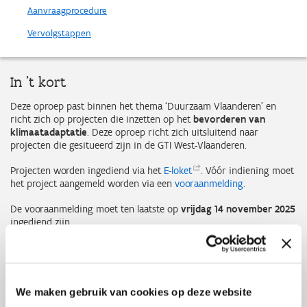
Aanvraagprocedure
Vervolgstappen
In 't kort
Deze oproep past binnen het thema ‘Duurzaam Vlaanderen’ en
richt zich op projecten die inzetten op het
bevorderen van
klimaatadaptatie
. Deze oproep richt zich uitsluitend naar
projecten die gesitueerd zijn in de GTI West-Vlaanderen.
Projecten worden ingediend via het
E-loket
. Vóór indiening moet
het project aangemeld worden via een
vooraanmelding
.
De vooraanmelding moet ten laatste op
vrijdag 14 november 2025
ingediend zijn.
De deadline voor indiening van het volledige projectvoorstel is
vrijdag
13 februari 2026
.
We maken gebruik van cookies op deze website
Ontdek alle
EFRO-projecten