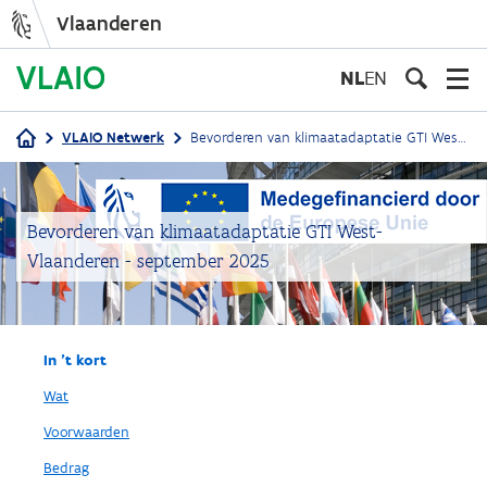
Vlaanderen
Overslaan
en
NL
EN
naar
de
VLAIO Netwerk
Bevorderen van klimaatadaptatie GTI West-Vlaanderen - september 2025
inhoud
Kruimelpad
gaan
Bevorderen van klimaatadaptatie GTI West-
Vlaanderen - september 2025
In 't kort
Wat
Voorwaarden
Bedrag