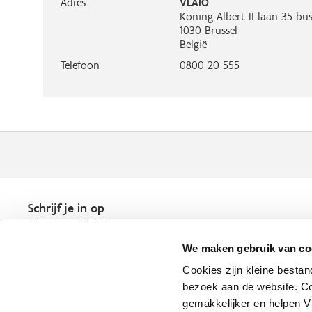
Adres
VLAIO
Koning Albert II-laan 35 bus
1030
Brussel
België
Telefoon
0800 20 555
Schrijf je in op
de nieuwsbrief
Kies welk nieuws je wil
We maken gebruik van co
ontvangen in je mailbox
Cookies zijn kleine bestan
Schrijf je nu in
bezoek aan de website. Co
gemakkelijker en helpen 