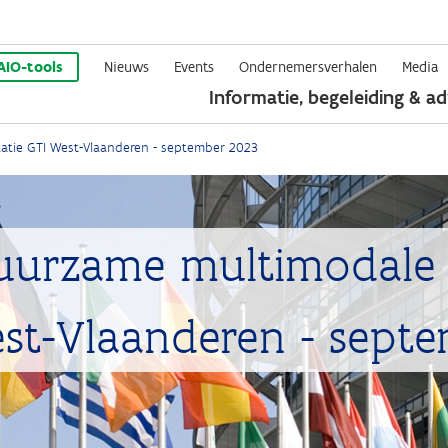
Overslaan
en
AIO-tools
Nieuws
Events
Ondernemersverhalen
Media
Informatie, begeleiding & ad
naar
de
tatie GTI West-Vlaanderen - september 2023
inhoud
gaan
uurzame multimodale s
West-Vlaanderen - sept