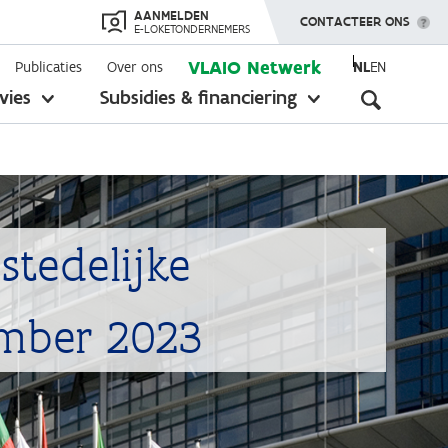
AANMELDEN
TOON MENU
CONTACTEER ONS
E-LOKETONDERNEMERS
VLAIO Netwerk
Publicaties
Over ons
NL
EN
Seconda
vies
Subsidies & financiering
toon
toon
submenu
submenu
navigati
tedelijke
ember 2023