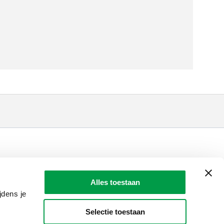
LAIO AWARDS
Contact
Alles toestaan
en, meldingen & fraudebestrijding
jdens je
Selectie toestaan