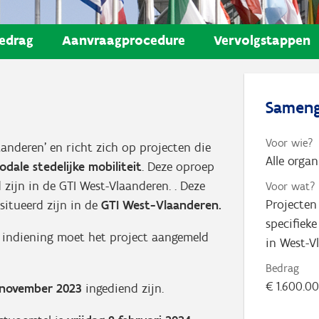
edrag
Aanvraagprocedure
Vervolgstappen
Sameng
Voor wie?
nderen’ en richt zich op projecten die
Alle orga
ale stedelijke mobiliteit
. Deze oproep
 zijn in de GTI West-Vlaanderen. . Deze
Voor wat?
Projecten
situeerd zijn in de
GTI West-Vlaanderen.
specifiek
r indiening moet het project aangemeld
in West-V
Bedrag
€ 1.600.0
7 november 2023
ingediend zijn.