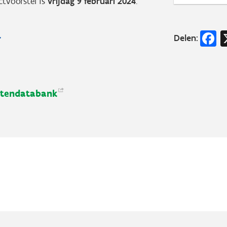
ctvoorstel is
vrijdag 9 februari 2024
.
F
Delen:
ctendatabank