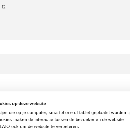
 12
Werken bij VLAIO
Studies
VLAIO-app
V
okies op deze website
Communicatieverplichtingen & logo's
Klacht
djes die op je computer, smartphone of tablet geplaatst worden ti
okies maken de interactie tussen de bezoeker en de website
VLAIO ook om de website te verbeteren.