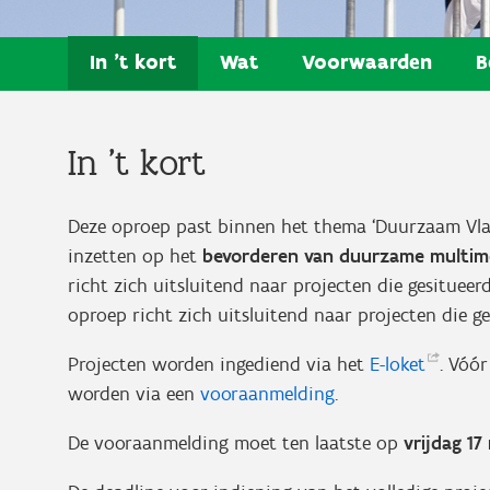
In 't kort
Wat
Voorwaarden
B
In 't kort
Deze oproep past binnen het thema ‘Duurzaam Vlaa
inzetten op het
bevorderen van duurzame multimod
richt zich uitsluitend naar projecten die gesitueerd
oproep richt zich uitsluitend naar projecten die ge
Projecten worden ingediend via het
E-loket
. Vóó
worden via een
vooraanmelding
.
De vooraanmelding moet ten laatste op
vrijdag 1