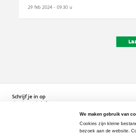
29 feb 2024 - 09.30 u
La
Schrijf je in op
de nieuwsbrief
Kies welk nieuws je wil
We maken gebruik van co
ontvangen in je mailbox
Cookies zijn kleine bestan
Schrijf je nu in
bezoek aan de website. Co