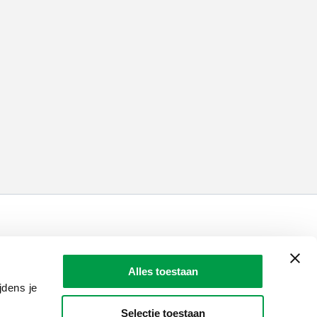
LAIO AWARDS
Contact
Alles toestaan
en, meldingen & fraudebestrijding
jdens je
Selectie toestaan