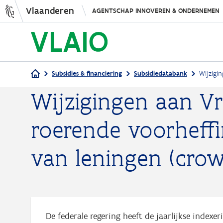
Vlaanderen
AGENTSCHAP INNOVEREN & ONDERNEMEN
Subsidies & financiering
Subsidiedatabank
Wijzigi
Wijzigingen aan Vri
Kruimelpad
roerende voorheffi
van leningen (cro
De federale regering heeft de jaarlijkse index