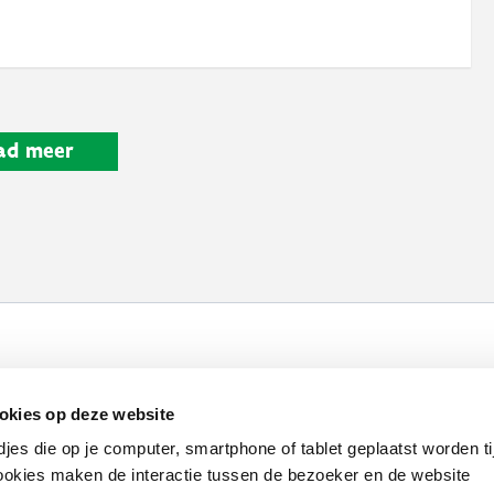
ad meer
Werken bij VLAIO
Studies
VLAIO-app
V
okies op deze website
Communicatieverplichtingen & logo's
Klacht
djes die op je computer, smartphone of tablet geplaatst worden ti
okies maken de interactie tussen de bezoeker en de website