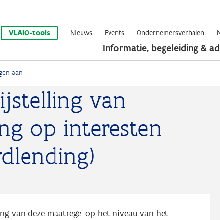
Overslaan
en
VLAIO-tools
Nieuws
Events
Ondernemersverhalen
Informatie, begeleiding & ad
naar
de
ngen aan
inhoud
jstelling van
gaan
ng op interesten
wdlending)
ering van deze maatregel op het niveau van het