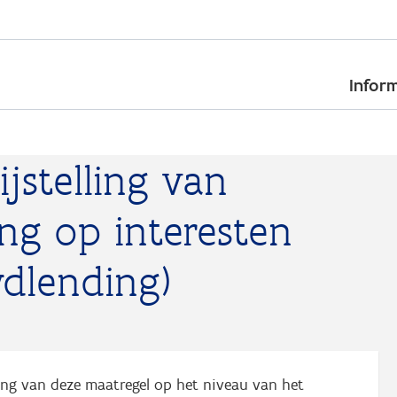
Skip
to
Inform
main
content
jstelling van
ng op interesten
wdlending)
ering van deze maatregel op het niveau van het