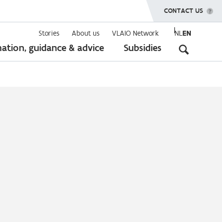
SHOW MENU
CONTACT US
Stories
About us
VLAIO Network
NL
EN
Seconda
ation, guidance & advice
Subsidies
navigati