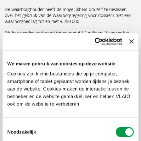
De waarborghouder heeft de mogelijkheid om zelf te beslissen
over het gebruik van de Waarborgregeling voor dossiers met een
waarborgbedrag tot en met € 750.000.
Dit kan worden verhoogd tot en met € 1,5 miljoen. Wanneer het
waarborgbedrag € 750.000 binnen één onderneming wordt
overschreden, wordt de aanvraag die goedgekeurd werd door de
waarborghouder doorgestuurd naar PMV/z-Waarborgen. Vervolgens
wordt na analyse door PMV/z-Waarborgen het dossier ter
goedkeuring voorgelegd aan de Vlaamse minister van Economie.
We maken gebruik van cookies op deze website
Cookies zijn kleine bestandjes die op je computer,
Bestaande bancaire schulden en leasingovereenkomsten
smartphone of tablet geplaatst worden tijdens je bezoek
Bestaande bancaire schulden en leasingovereenkomsten reeds
onder de waarborg
aan de website. Cookies maken de interactie tussen de
bezoeker en de website gemakkelijker en helpen VLAIO
Ook verlengingen van bancaire schulden van bestaande kredieten
ook om de website te verbeteren.
en leasingovereenkomsten die reeds onder de waarborg werden
gebracht, kunnen via deze crisiswaarborg voor 75% gewaarborgd
worden voor zover de waarborghouder bereid is minstens 6 maand
betalingsuitstel toe te staan.
Toestemmingsselectie
Noodzakelijk
Bestaande leasingovereenkomsten nog niet onder de