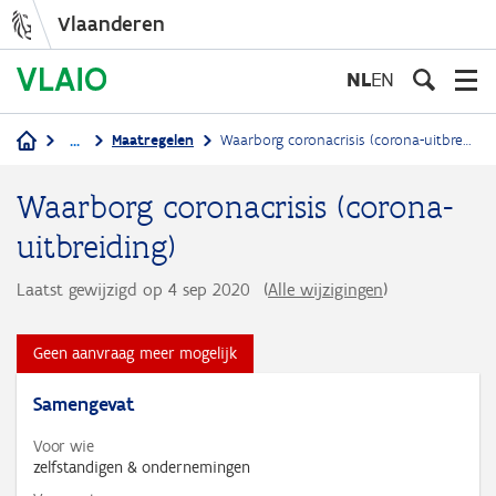
Vlaanderen
Overslaan
en
NL
EN
naar
de
...
Maatregelen
Waarborg coronacrisis (corona-uitbreiding)
inhoud
Kruimelpad
gaan
Waarborg coronacrisis (corona-
uitbreiding)
Laatst gewijzigd op 4 sep 2020
(
Alle wijzigingen
)
Geen aanvraag meer mogelijk
Samengevat
Voor wie
zelfstandigen & ondernemingen