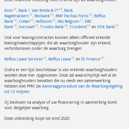
Aion
;
Bank J. Van Breda &
C°
;
Bank
Nagelmackers
,
Beobank
;
BNP Paribas
Fortis
;
Belfius
Bank
;
Crelan
;
Hefboom
;
ING
Belgium
;
KBC
Bank
;
Socrowd
;
Triodos
Bank
;
Trividend
en
VDK
Bank
.
Ook voor leasingcontracten kunnen alleen officieel erkende
leasingmaatschappijen, die als waarborghouder zijn erkend,
verbintenissen onder de waarborg brengen:
Belfius Lease
Services
,
Belfius
Lease
en
ES
Finance
.
Zodra er een lijst beschikbaar is van erkende waarborghouders
worden deze hier opgenomen. Deze zal waarschijnlijk wel al de
waarborghouders bevatten die nu reeds een samenwerking
hebben met PMV: zie
Aanvraagprocedure van de Waarborgregeling
tot 1,5 miljoen
.
Zij beslissen na analyse of uw financiering in aanmerking komt
voor dergelijke waarborg.
Deze uitbreiding loopt tot eind 2020.