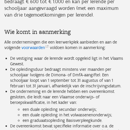
bedraagt € 600 tot € 1.000 en kan per lerende per
schooljaar aangevraagd worden (met een maximum
van drie tegemoetkomingen per lerende).
Wie komt in aanmerking
Alle ondernemingen die een leerwerkplek aanbieden en aan de
volgende
voorwaarden
voldoen komen in aanmerking:
De vestiging waar de lerende wordt opgeleid ligt in het Vlaams
Gewest.
De opleidingsduur bedraagt minstens
vier maanden per
schooljaar (volgens de Dimona- of DmfA-aangifte). Een
schooljaar loopt van 1 september tot 31 augustus of van 1
februari tot 31 januari, afhankelijk van de inschrijvingsdatum.
De onderneming en de lerende hebben een overeenkomst
gesloten, die leidt naar een Vlaamse onderwijs- of
beroepskwalificatie, in het kader van:
een duale opleiding secundair onderwijs;
een duale opleiding in het volwassenenonderwijs;
een graduaatsopleiding Basisverpleegkunde.
De overeenkomst bevat specifieke informatie
over o.a. de