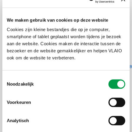
De premie kwalificerend werkplekleren is belastbaar als winst of
baat bij de onderneming die ze ontvangt.
We maken gebruik van cookies op deze website
Het ontvangen van deze premie vormt een voorwaarde voor het
verkrijgen van de economische vrijstelling “stage in de
Cookies zijn kleine bestandjes die op je computer,
onderneming”. Deze vrijstelling bedraagt in principe 40% van de
smartphone of tablet geplaatst worden tijdens je bezoek
als beroepskosten aftrekbare bezoldigingen voor de prestaties van
aan de website. Cookies maken de interactie tussen de
een lerende waarvoor de werkgever de premie kwalificerend
werkplekleren heeft verkregen.
bezoeker en de website gemakkelijker en helpen VLAIO
ook om de website te verbeteren.
Meer informatie kan je terugvinden op de
website
www.vlaanderen.be/premie-kwalificerend-werkplekleren
>
B
en
fiscaliteit
.
Toestemmingsselectie
Noodzakelijk
Aanvraagprocedure
De aanvraag is afhankelijk van het soort leerwerkplek dat wordt
aangeboden.
Voorkeuren
Meer informatie hierover kan je terugvinden op de
pagina
www.vlaanderen.be/premie-kwalificerend-werkplekleren
>
Analytisch
Aanvraagprocedure
.