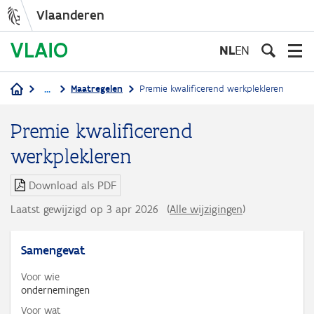
Vlaanderen
Overslaan
en
NL
EN
naar
de
...
Maatregelen
Premie kwalificerend werkplekleren
inhoud
Kruimelpad
gaan
Premie kwalificerend
werkplekleren
Download als PDF
Laatst gewijzigd op 3 apr 2026
(
Alle wijzigingen
)
Samengevat
Voor wie
ondernemingen
Voor wat