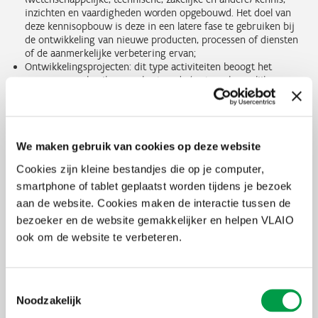
inzichten en vaardigheden worden opgebouwd. Het doel van
deze kennisopbouw is deze in een latere fase te gebruiken bij
de ontwikkeling van nieuwe producten, processen of diensten
of de aanmerkelijke verbetering ervan;
Ontwikkelingsprojecten: dit type activiteiten beoogt het
verwerven, gebruiken van bestaande (wetenschappelijke,
technische, zakelijke en andere) kennis en vaardigheden met als
doel te komen tot plannen, ontwerpen en prototypes van
nieuwe, gewijzigde of verbeterde producten, processen en
diensten.
We maken gebruik van cookies op deze website
De minimale steun voor een O&O-project bedraagt € 100.000. De
Cookies zijn kleine bestandjes die op je computer,
maximale steun voor een project is € 3 miljoen.
smartphone of tablet geplaatst worden tijdens je bezoek
aan de website. Cookies maken de interactie tussen de
Omvang steun
bezoeker en de website gemakkelijker en helpen VLAIO
Als een project deels uit een onderzoeksproject en deels uit een
ook om de website te verbeteren.
ontwikkelingsproject bestaat, kan voor elk deel het
overeenkomstige steunpercentage toegepast worden.
Toestemmingsselectie
Aan onderzoeksprojecten wordt een basissteunpercentage van 50%
toegekend.
Noodzakelijk