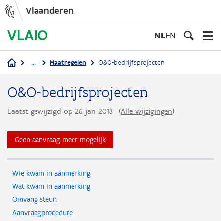
Vlaanderen
Overslaan
en
NL
EN
naar
de
...
Maatregelen
O&O-bedrijfsprojecten
inhoud
Kruimelpad
gaan
O&O-bedrijfsprojecten
Laatst gewijzigd op 26 jan 2018
(
Alle wijzigingen
)
Geen aanvraag meer mogelijk
Wie kwam in aanmerking
Wat kwam in aanmerking
Omvang steun
Aanvraagprocedure