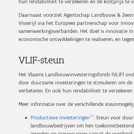
hun rendabiliteit te verzekeren en de kostprijs te 
Daarnaast voorziet Agentschap Landbouw & Zeevi
Visserij) via het Europees partnerschap voor innov
samenwerkingsverbanden. Het doel is innovatie in
economische ontwikkelingen te realiseren, en teg
VLIF-steun
Het Vlaams Landbouwinvesteringsfonds (VLIF) onde
door duurzame investeringen te stimuleren om de 
verbeteren. En ook hun rendabiliteit te verzekeren
Meer informatie over de verschillende steunmogeli
Productieve
investeringen
: Steun voor duu
landbouwbedrijven om hen toekomstbestendig
inspelen op nieuwe eisen vanuit de overheid