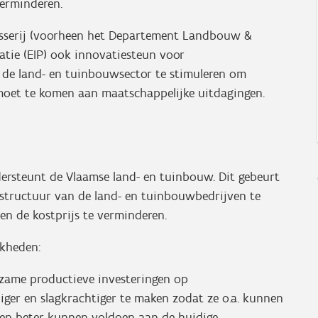
verminderen.
sserij (voorheen het Departement Landbouw &
atie (EIP) ook innovatiesteun voor
 de land- en tuinbouwsector te stimuleren om
emoet te komen aan maatschappelijke uitdagingen.
rsteunt de Vlaamse land- en tuinbouw. Dit gebeurt
structuur van de land- en tuinbouwbedrijven te
 en de kostprijs te verminderen.
jkheden:
rzame productieve investeringen op
er en slagkrachtiger te maken zodat ze o.a. kunnen
 en beter kunnen voldoen aan de huidige