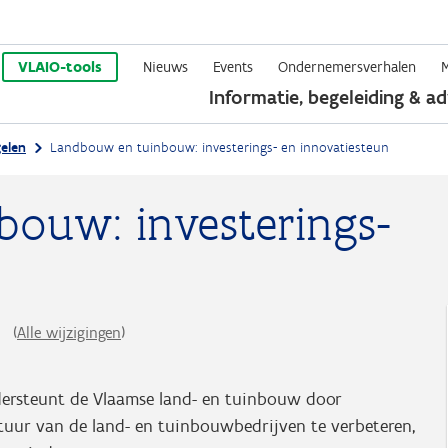
Overslaan
en
VLAIO-tools
Nieuws
Events
Ondernemersverhalen
Informatie, begeleiding & ad
naar
de
elen
Landbouw en tuinbouw: investerings- en innovatiesteun
inhoud
gaan
ouw: investerings-
6
(
Alle wijzigingen
)
ersteunt de Vlaamse land- en tuinbouw door
tuur van de land- en tuinbouwbedrijven te verbeteren,