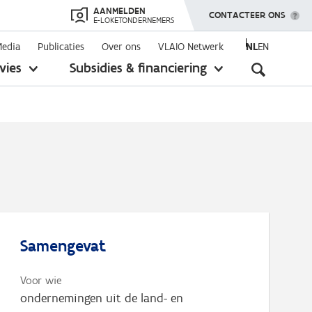
AANMELDEN
TOON MENU
CONTACTEER ONS
E-LOKETONDERNEMERS
Media
Publicaties
Over ons
VLAIO Netwerk
NL
EN
Seconda
vies
Subsidies & financiering
toon
toon
submenu
submenu
navigati
Samengevat
Voor wie
ondernemingen uit de land- en