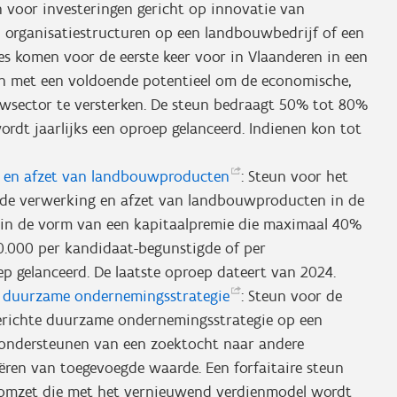
n voor investeringen gericht op innovatie van
n organisatiestructuren op een landbouwbedrijf of een
s komen voor de eerste keer voor in Vlaanderen in een
gen met een voldoende potentieel om de economische,
uwsector te versterken. De steun bedraagt 50% tot 80%
wordt jaarlijks een oproep gelanceerd. Indienen kon tot
 en afzet van
landbouwproducten
: Steun voor het
n de verwerking en afzet van landbouwproducten in de
 in de vorm van een kapitaalpremie die maximaal 40%
0.000 per kandidaat-begunstigde of per
ep gelanceerd. De laatste oproep dateert van 2024.
en duurzame
ondernemingsstrategie
: Steun voor de
erichte duurzame ondernemingsstrategie op een
 ondersteunen van een zoektocht naar andere
ëren van toegevoegde waarde. Een forfaitaire steun
e omzet die met het vernieuwend verdienmodel wordt