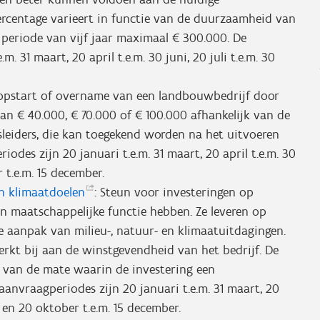
rcentage varieert in functie van de duurzaamheid van
 periode van vijf jaar maximaal € 300.000. De
m. 31 maart, 20 april t.e.m. 30 juni, 20 juli t.e.m. 30
 opstart of overname van een landbouwbedrijf door
an € 40.000, € 70.000 of € 100.000 afhankelijk van de
sleiders, die kan toegekend worden na het uitvoeren
iodes zijn 20 januari t.e.m. 31 maart, 20 april t.e.m. 30
 t.e.m. 15 december.
en
klimaatdoelen
: Steun voor investeringen op
n maatschappelijke functie hebben. Ze leveren op
e aanpak van milieu-, natuur- en klimaatuitdagingen.
erkt bij aan de winstgevendheid van het bedrijf. De
 van de mate waarin de investering een
aanvraagperiodes zijn 20 januari t.e.m. 31 maart, 20
er en 20 oktober t.e.m. 15 december.