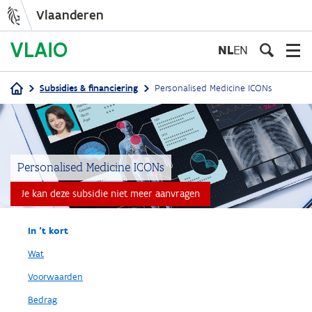
Vlaanderen
Overslaan
en
NL
EN
naar
de
Subsidies & financiering
Personalised Medicine ICONs
inhoud
Kruimelpad
gaan
Personalised Medicine ICONs
Je kan deze subsidie niet meer aanvragen
In 't kort
Wat
Voorwaarden
Bedrag