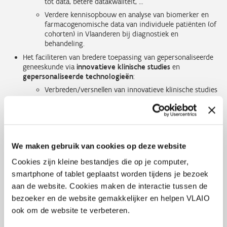
tot data, betere datakwaliteit, …
Verdere kennisopbouw en analyse van biomerker en
farmacogenomische data van individuele patiënten (of
cohorten) in Vlaanderen bij diagnostiek en
behandeling.
Het faciliteren van bredere toepassing van gepersonaliseerde
geneeskunde via
innovatieve klinische studies
en
gepersonaliseerde technologieën
:
Verbreden/versnellen van innovatieve klinische studies
in Vlaanderen -die gebruik maken van
biomerker/genetisch gestratifieerde patiëntengroepen
en/of gepersonaliseerde therapieën- voor verdere
validatie van (pre)klinische en farmacogenetische
merkers en het verzamelen van aanvullende data.
We maken gebruik van cookies op deze website
Ontwikkeling van geavanceerde, gepersonaliseerde
technologieën voor gebruik in onderzoek, productie,
Cookies zijn kleine bestandjes die op je computer,
logistiek, … om gepersonaliseerde therapieën
smartphone of tablet geplaatst worden tijdens je bezoek
gecontroleerd bij de patiënt te brengen.
aan de website. Cookies maken de interactie tussen de
bezoeker en de website gemakkelijker en helpen VLAIO
Prioriteit wordt gegeven aan ziektes met hoge medische nood
en/of hoge economische of maatschappelijke impact.
ook om de website te verbeteren.