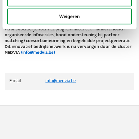
De oproep Personalised Medicine beoogde sterkere inbedding in
Weigeren
het clusterbeleid. Het innovatief bedrijfsnetwerk
(IBN)
Flanders.health
ondersteunde VLAIO in deze oproep en was
verantwoordelijk voor het programmabeheer.
Flanders.health
organiseerde infosessies, bood ondersteuning bij partner
matching/consortiumvorming en begeleidde projectgeneratie
.
Dit innovatief bedrijfsnetwerk is nu vervangen door de cluster
MEDVIA
(info@medvia.be)
E-mail
info@medvia.be