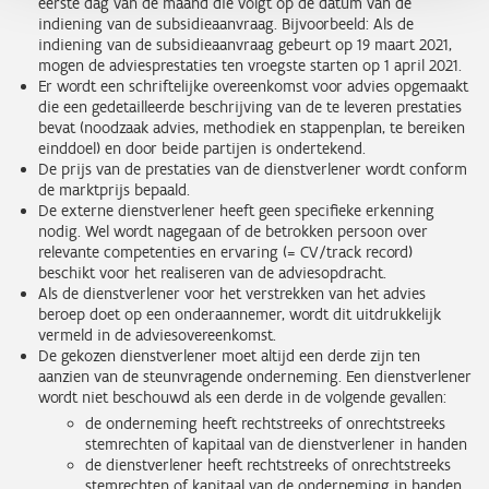
eerste dag van de maand die volgt op de datum van de
indiening van de subsidieaanvraag. Bijvoorbeeld: Als de
indiening van de subsidieaanvraag gebeurt op 19 maart 2021,
mogen de adviesprestaties ten vroegste starten op 1 april 2021.
Er wordt een schriftelijke overeenkomst voor advies opgemaakt
die een gedetailleerde beschrijving van de te leveren prestaties
bevat (noodzaak advies, methodiek en stappenplan, te bereiken
einddoel) en door beide partijen is ondertekend.
De prijs van de prestaties van de dienstverlener wordt conform
de marktprijs bepaald.
De externe dienstverlener heeft geen specifieke erkenning
nodig. Wel wordt nagegaan of de betrokken persoon over
relevante competenties en ervaring (= CV/track record)
beschikt voor het realiseren van de adviesopdracht.
Als de dienstverlener voor het verstrekken van het advies
beroep doet op een onderaannemer, wordt dit uitdrukkelijk
vermeld in de adviesovereenkomst.
De gekozen dienstverlener moet altijd een derde zijn ten
aanzien van de steunvragende onderneming. Een dienstverlener
wordt niet beschouwd als een derde in de volgende gevallen:
de onderneming heeft rechtstreeks of onrechtstreeks
stemrechten of kapitaal van de dienstverlener in handen
de dienstverlener heeft rechtstreeks of onrechtstreeks
stemrechten of kapitaal van de onderneming in handen