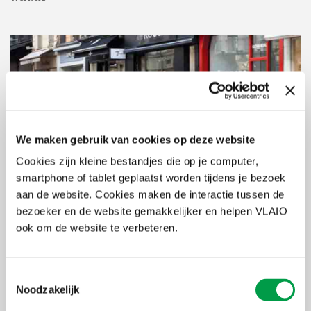
We maken gebruik van cookies op deze website
Cookies zijn kleine bestandjes die op je computer,
smartphone of tablet geplaatst worden tijdens je bezoek
aan de website. Cookies maken de interactie tussen de
bezoeker en de website gemakkelijker en helpen VLAIO
Wat betekent dit concreet?
ook om de website te verbeteren.
Laatste kennisgevingsbrieven:
VLAIO verstuurt de laatste
brieven voor de hinderpremie op 17 november 2025.
Toestemmingsselectie
Uiterste indiendatum:
Ondernemingen die een kennisgeving
Noodzakelijk
ontvangen, kunnen hun aanvraag tot uitbetaling van de
hinderpremie nog indienen tot 15 december 2025.