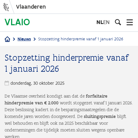
Vlaanderen
Overslaan
en
NL
EN
naar
de
Nieuws
Stopzetting hinderpremie vanaf 1 januari 2026
inhoud
Kruimelpad
gaan
Stopzetting hinderpremie vanaf
1 januari 2026
donderdag, 30 oktober 2025
De Vlaamse overheid kondigt aan dat de
forfaitaire
hinderpremie van € 2.000
wordt stopgezet vanaf 1 januari 2026.
Deze beslissing kadert in de besparingsmaatregelen die de
komende jaren worden doorgevoerd. De
sluitingspremie
blijft
wel behouden en blijft ook na 2025 beschikbaar voor
ondernemingen die tijdelijk moeten sluiten wegens openbare
werken.