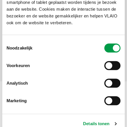
smartphone of tablet geplaatst worden tijdens je bezoek
tot terugvordering of niet-uitbetaling van de subsidie.
aan de website. Cookies maken de interactie tussen de
Mijn steunaanvragen
bezoeker en de website gemakkelijker en helpen VLAIO
ook om de website te verbeteren.
De ingediende steunvragen 2017 t.e.m. 2023 zijn gearchiveerd en
kunnen vanaf maart 2024 via het
E-loket
ondernemers
als pdf-
document ingekeken en bewaard worden.
Toestemmingsselectie
Noodzakelijk
Voorkeuren
Contact
Analytisch
Contact
Marketing
Stuur bij voorkeur een e-mail naar VLAIO. Toch iets via de post
bezorgen? Alle VLAIO-kantoren hebben voortaan
één postadres
.
Details tonen
Telefoon
1700