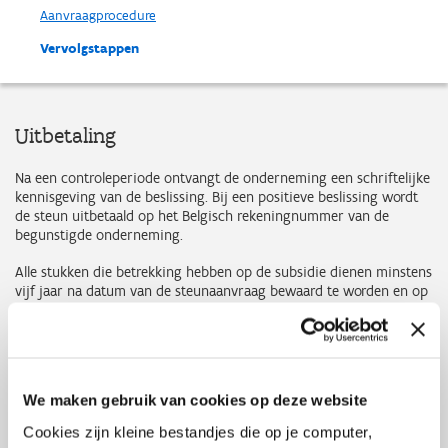
Aanvraagprocedure
Vervolgstappen
Uitbetaling
Na een controleperiode ontvangt de onderneming een schriftelijke
kennisgeving van de beslissing. Bij een positieve beslissing wordt
de steun uitbetaald op het Belgisch rekeningnummer van de
begunstigde onderneming.
Alle stukken die betrekking hebben op de subsidie dienen minstens
vijf jaar na datum van de steunaanvraag bewaard te worden en op
verzoek van het Agentschap Innoveren & Ondernemen voorgelegd
te kunnen worden.
De opgegeven motorvoertuigen en maatregelen dienen minstens 3
jaar in bezit te zijn van de steunaanvragende onderneming.
We maken gebruik van cookies op deze website
De steunaanvrager deelt onmiddellijk aan het Agentschap
Cookies zijn kleine bestandjes die op je computer,
Innoveren & Ondernemen elke situatiewijziging mee die kan leiden