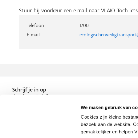
Stuur bij voorkeur een e-mail naar VLAIO. Toch ie
Telefoon
1700
E-mail
ecologischenveiligtranspor
Schrijf je in op
de nieuwsbrief
Kies welk nieuws je wil
We maken gebruik van co
ontvangen in je mailbox
Cookies zijn kleine bestan
Schrijf je nu in
bezoek aan de website. Co
gemakkelijker en helpen 