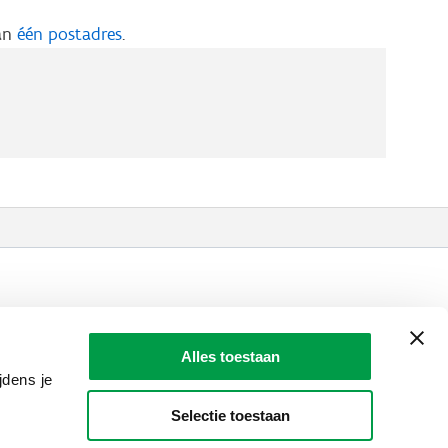
aan
één postadres
.
LAIO AWARDS
Contact
Alles toestaan
en, meldingen & fraudebestrijding
jdens je
Selectie toestaan