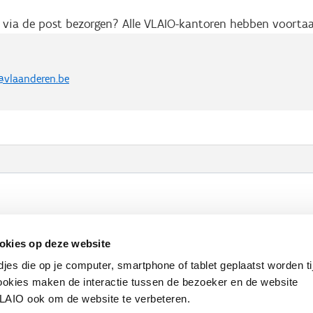
ts via de post bezorgen? Alle VLAIO-kantoren hebben voort
t@vlaanderen.be
Werken bij VLAIO
Studies
VLAIO-app
V
okies op deze website
Communicatieverplichtingen & logo's
Klacht
djes die op je computer, smartphone of tablet geplaatst worden ti
okies maken de interactie tussen de bezoeker en de website
VLAIO ook om de website te verbeteren.