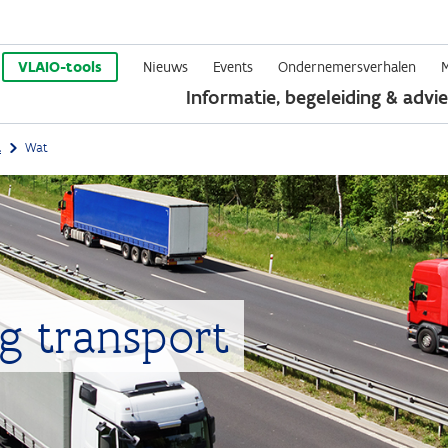
Overslaan
en
VLAIO-tools
Nieuws
Events
Ondernemersverhalen
Informatie, begeleiding & advie
naar
de
t
Wat
inhoud
gaan
ig transport