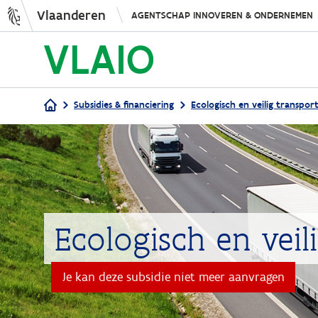
Vlaanderen
AGENTSCHAP INNOVEREN & ONDERNEMEN
Subsidies & financiering
Ecologisch en veilig transpor
Kruimelpad
Ecologisch en veil
Je kan deze subsidie niet meer aanvragen