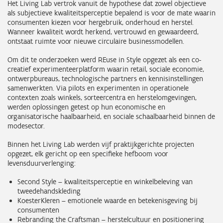
Het Living Lab vertrok vanuit de hypothese dat zowel objectieve
als subjectieve kwaliteitsperceptie bepalend is voor de mate waarin
consumenten kiezen voor hergebruik, onderhoud en herstel.
Wanneer kwaliteit wordt herkend, vertrouwd en gewaardeerd,
ontstaat ruimte voor nieuwe circulaire businessmodellen.
Om dit te onderzoeken werd REuse in Style opgezet als een co-
creatief experimenteerplatform waarin retail, sociale economie,
ontwerpbureaus, technologische partners en kennisinstellingen
samenwerkten. Via pilots en experimenten in operationele
contexten zoals winkels, sorteercentra en herstelomgevingen,
werden oplossingen getest op hun economische en
organisatorische haalbaarheid, en sociale schaalbaarheid binnen de
modesector.
Binnen het Living Lab werden vijf praktijkgerichte projecten
opgezet, elk gericht op een specifieke hefboom voor
levensduurverlenging:
Second Style – kwaliteitsperceptie en winkelbeleving van
tweedehandskleding
KoesterKleren – emotionele waarde en betekenisgeving bij
consumenten
Rebranding the Craftsman – herstelcultuur en positionering