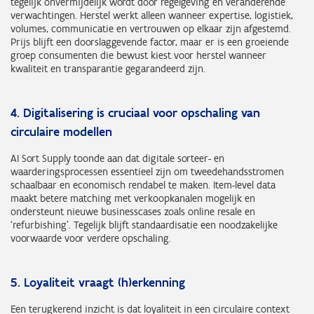
tegelijk onvermijdelijk wordt door regelgeving en veranderende
verwachtingen. Herstel werkt alleen wanneer expertise, logistiek,
volumes, communicatie en vertrouwen op elkaar zijn afgestemd.
Prijs blijft een doorslaggevende factor, maar er is een groeiende
groep consumenten die bewust kiest voor herstel wanneer
kwaliteit en transparantie gegarandeerd zijn.
4. Digitalisering is cruciaal voor opschaling van
circulaire modellen
AI Sort Supply toonde aan dat digitale sorteer- en
waarderingsprocessen essentieel zijn om tweedehandsstromen
schaalbaar en economisch rendabel te maken. Item-level data
maakt betere matching met verkoopkanalen mogelijk en
ondersteunt nieuwe businesscases zoals online resale en
‘refurbishing’. Tegelijk blijft standaardisatie een noodzakelijke
voorwaarde voor verdere opschaling.
5. Loyaliteit vraagt (h)erkenning
Een terugkerend inzicht is dat loyaliteit in een circulaire context