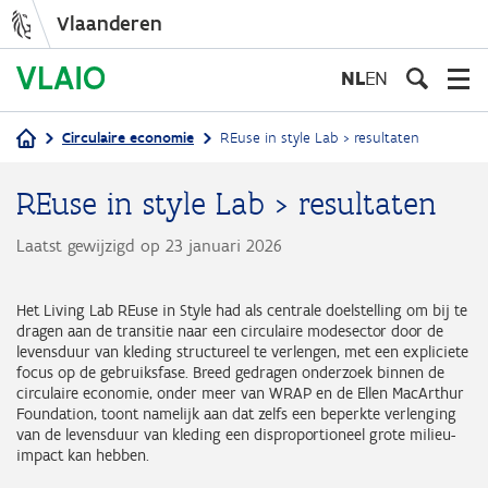
Vlaanderen
Overslaan
en
NL
EN
naar
de
Circulaire economie
REuse in style Lab > resultaten
inhoud
Kruimelpad
gaan
REuse in style Lab > resultaten
Laatst gewijzigd op 23 januari 2026
Het Living Lab REuse in Style had als centrale doelstelling om bij te
dragen aan de transitie naar een circulaire modesector door de
levensduur van kleding structureel te verlengen, met een expliciete
focus op de gebruiksfase. Breed gedragen onderzoek binnen de
circulaire economie, onder meer van WRAP en de Ellen MacArthur
Foundation, toont namelijk aan dat zelfs een beperkte verlenging
van de levensduur van kleding een disproportioneel grote milieu-
impact kan hebben.