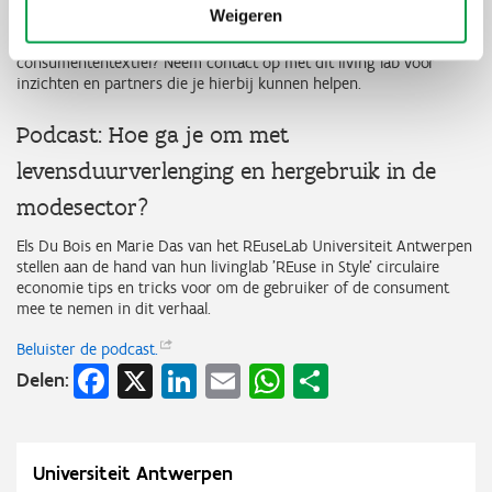
Weigeren
Ben je een bedrijf in de textielwaardeketen? Heb je interesse om
meer waarde te creëren door in te zetten op hergebruik van
consumententextiel? Neem contact op met dit living lab voor
inzichten en partners die je hierbij kunnen helpen.
Podcast: Hoe ga je om met
levensduurverlenging en hergebruik in de
modesector?
Els Du Bois en Marie Das van het REuseLab Universiteit Antwerpen
stellen aan de hand van hun livinglab 'REuse in Style' circulaire
economie tips en tricks voor om de gebruiker of de consument
mee te nemen in dit verhaal.
Beluister de
podcast.
Facebook
X
LinkedIn
Email
WhatsApp
Share
Delen:
Universiteit Antwerpen