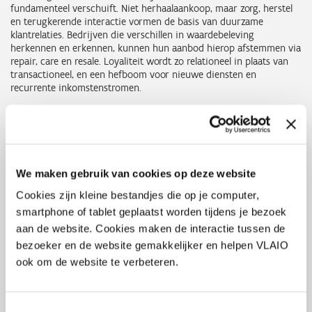
fundamenteel verschuift. Niet herhaalaankoop, maar zorg, herstel
en terugkerende interactie vormen de basis van duurzame
klantrelaties. Bedrijven die verschillen in waardebeleving
herkennen en erkennen, kunnen hun aanbod hierop afstemmen via
repair, care en resale. Loyaliteit wordt zo relationeel in plaats van
transactioneel, en een hefboom voor nieuwe diensten en
recurrente inkomstenstromen.
6. Levensduurverlenging is een gedrags- én
systeemvraagstuk
We maken gebruik van cookies op deze website
Over alle projecten heen werd duidelijk dat levensduur niet zomaar
een eigenschap is van een product, maar het resultaat van zorg,
Cookies zijn kleine bestandjes die op je computer,
vertrouwen, context en dienstverlening. Een circulaire transitie
smartphone of tablet geplaatst worden tijdens je bezoek
vraagt daarom niet enkel technische oplossingen, maar ook ruimte
aan de website. Cookies maken de interactie tussen de
voor experiment, samenwerking en beleidsmatige ondersteuning.
bezoeker en de website gemakkelijker en helpen VLAIO
ook om de website te verbeteren.
Conclusie
REuse in Style leverde geen kant-en-klare blauwdruk, maar wel
Toestemmingsselectie