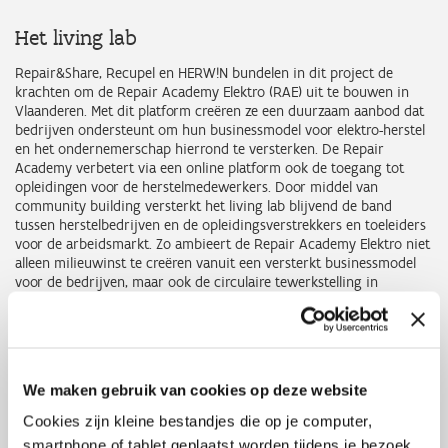
Het living lab
Repair&Share, Recupel en HERW!N bundelen in dit project de
krachten om de Repair Academy Elektro (RAE) uit te bouwen in
Vlaanderen. Met dit platform creëren ze een duurzaam aanbod dat
bedrijven ondersteunt om hun businessmodel voor elektro-herstel
en het ondernemerschap hierrond te versterken. De Repair
Academy verbetert via een online platform ook de toegang tot
opleidingen voor de herstelmedewerkers. Door middel van
community building versterkt het living lab blijvend de band
tussen herstelbedrijven en de opleidingsverstrekkers en toeleiders
voor de arbeidsmarkt. Zo ambieert de Repair Academy Elektro niet
alleen milieuwinst te creëren vanuit een versterkt businessmodel
voor de bedrijven, maar ook de circulaire tewerkstelling in
Vlaanderen te boosten, zowel in de reguliere als in de sociale
economie. Met de Repair Academy Elektro wordt een duurzaam
platform uitgebouwd, dat een vruchtbare bodem is voor meer
circulaire activiteit, meer samenwerkingen en meer circulaire
tewerkstelling in de toekomst.
We maken gebruik van cookies op deze website
Facebook
X
LinkedIn
Email
WhatsApp
Share
Delen:
Cookies zijn kleine bestandjes die op je computer,
smartphone of tablet geplaatst worden tijdens je bezoek