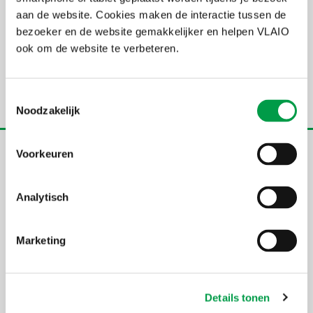
aan de website. Cookies maken de interactie tussen de
Repair&Share
bezoeker en de website gemakkelijker en helpen VLAIO
ook om de website te verbeteren.
PARTNERS
HERWIN
Recupel
Toestemmingsselectie
Noodzakelijk
Voorkeuren
Andere projecten Circulaire economie
Analytisch
Marketing
Details tonen