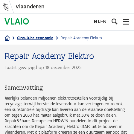
Vlaanderen
Overslaan
en
NL
EN
naar
de
Circulaire economie
Repair Academy Elektro
inhoud
Kruimelpad
gaan
Repair Academy Elektro
Laatst gewijzigd op 18 december 2025
Samenvatting
Jaarlijks belanden miljoenen elektrotoestellen voortijdig bij
recyclage, terwijl herstel de levensduur kan verlengen en zo ook
een substantiële bijdrage kan leveren aan de Vlaamse doelstelling
om tegen 2030 het materiaalgebruik met 30% te doen dalen.
Repair&Share, Recupel en HERW!N bundelen in dit project de
krachten om de Repair Academy Elektro (RAE) uit te bouwen in
Vlaanderen. Met dit platform creëren ze een duurzaam aanbod dat