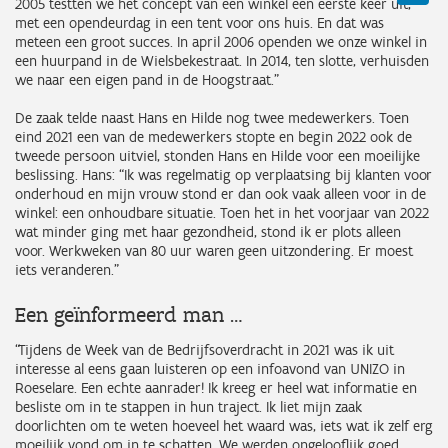
2005 testten we het concept van een winkel een eerste keer uit,
met een opendeurdag in een tent voor ons huis. En dat was
meteen een groot succes. In april 2006 openden we onze winkel in
een huurpand in de Wielsbekestraat. In 2014, ten slotte, verhuisden
we naar een eigen pand in de Hoogstraat.”
De zaak telde naast Hans en Hilde nog twee medewerkers. Toen
eind 2021 een van de medewerkers stopte en begin 2022 ook de
tweede persoon uitviel, stonden Hans en Hilde voor een moeilijke
beslissing. Hans: “Ik was regelmatig op verplaatsing bij klanten voor
onderhoud en mijn vrouw stond er dan ook vaak alleen voor in de
winkel: een onhoudbare situatie. Toen het in het voorjaar van 2022
wat minder ging met haar gezondheid, stond ik er plots alleen
voor. Werkweken van 80 uur waren geen uitzondering. Er moest
iets veranderen.”
Een geïnformeerd man …
“Tijdens de Week van de Bedrijfsoverdracht in 2021 was ik uit
interesse al eens gaan luisteren op een infoavond van UNIZO in
Roeselare. Een echte aanrader! Ik kreeg er heel wat informatie en
besliste om in te stappen in hun traject. Ik liet mijn zaak
doorlichten om te weten hoeveel het waard was, iets wat ik zelf erg
moeilijk vond om in te schatten. We werden ongelooflijk goed