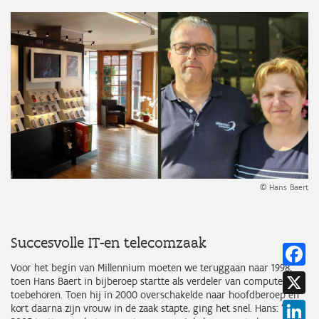
© Hans Baert
Succesvolle IT-en telecomzaak
Fa
Voor het begin van Millennium moeten we teruggaan naar 1998,
X
toen Hans Baert in bijberoep startte als verdeler van computers en
toebehoren. Toen hij in 2000 overschakelde naar hoofdberoep en
Li
kort daarna zijn vrouw in de zaak stapte, ging het snel. Hans: “Eind