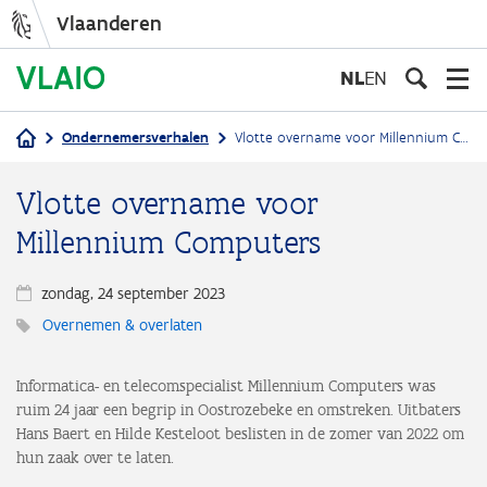
Vlaanderen
Overslaan
en
NL
EN
naar
de
Ondernemersverhalen
Vlotte overname voor Millennium Computers
inhoud
Kruimelpad
gaan
Vlotte overname voor
Millennium Computers
zondag, 24 september 2023
Overnemen & overlaten
Informatica- en telecomspecialist Millennium Computers was
ruim 24 jaar een begrip in Oostrozebeke en omstreken. Uitbaters
Hans Baert en Hilde Kesteloot beslisten in de zomer van 2022 om
hun zaak over te laten.