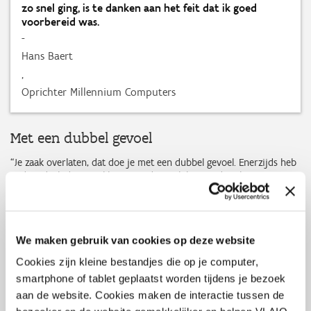
zo snel ging, is te danken aan het feit dat ik goed
voorbereid was.
-
Hans Baert
,
Oprichter Millennium Computers
Met een dubbel gevoel
“Je zaak overlaten, dat doe je met een dubbel gevoel. Enerzijds heb
je de indruk dat je je klanten in de steek laat en doet het pijn om
iets af te geven dat je al die jaren hebt opgebouwd. Maar
anderzijds, als je het met een gerust hart kunt overlaten, geeft het
enorm veel voldoening. En dat was nu echt wel het geval. Toen de
nieuwe winkel, onder de naam De Computerfabriek, twee weken
We maken gebruik van cookies op deze website
open was, hebben we onze klanten uitgenodigd voor een hapje en
een drankje. Dat gaf ons de kans om op een mooie manier
Cookies zijn kleine bestandjes die op je computer,
afscheid te nemen en onze klanten voor te stellen aan de nieuwe
smartphone of tablet geplaatst worden tijdens je bezoek
eigenaars. Ik ben zo blij dat we dat nog hebben kunnen doen.”
aan de website. Cookies maken de interactie tussen de
Tijd voor Hans om op zijn lauweren te rusten? Toch niet. Hans: “Het