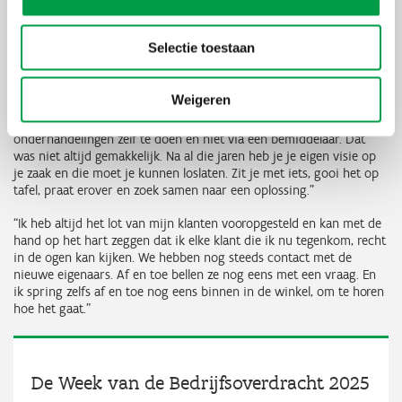
Blijven praten
Als ervaringsdeskundige geeft Hans graag nog enkele tips mee aan
Selectie toestaan
ondernemers die in dezelfde situatie zitten. “Begrip voor de
overnemer is volgens mij erg belangrijk in dit proces. Die doet
uiteindelijk een zware investering. Probeer dus naast je eigen
Weigeren
situatie ook die kant van het verhaal te zien. Daarnaast is luisteren
naar elkaar en blijven praten cruciaal. Wij beslisten om de
onderhandelingen zelf te doen en niet via een bemiddelaar. Dat
was niet altijd gemakkelijk. Na al die jaren heb je je eigen visie op
je zaak en die moet je kunnen loslaten. Zit je met iets, gooi het op
tafel, praat erover en zoek samen naar een oplossing.”
“Ik heb altijd het lot van mijn klanten vooropgesteld en kan met de
hand op het hart zeggen dat ik elke klant die ik nu tegenkom, recht
in de ogen kan kijken. We hebben nog steeds contact met de
nieuwe eigenaars. Af en toe bellen ze nog eens met een vraag. En
ik spring zelfs af en toe nog eens binnen in de winkel, om te horen
hoe het gaat.”
De Week van de Bedrijfsoverdracht 2025