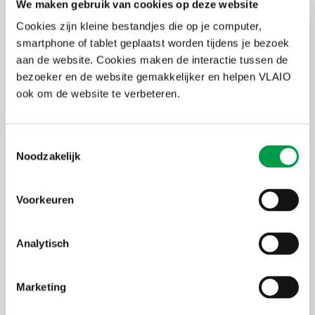
We maken gebruik van cookies op deze website
Cookies zijn kleine bestandjes die op je computer,
smartphone of tablet geplaatst worden tijdens je bezoek
aan de website. Cookies maken de interactie tussen de
bezoeker en de website gemakkelijker en helpen VLAIO
ook om de website te verbeteren.
Toestemmingsselectie
Noodzakelijk
Essentiële tussenkomst
De VLAIO STEMhub vervult een cruciale schakelfunctie in dit
Voorkeuren
verhaal. Deze in 2024 opgerichte dienstverlening binnen VLAIO
linkt bedrijven met organisaties uit het STEM-netwerk, waartoe de
RTC's behoren. Zo kan de praktijk dichter bij jongeren gebracht
Analytisch
worden. Voor de RTC’s was de tussenkomst van de STEMhub
essentieel om aanwezig te kunnen zijn op een grote beurs als
Machineering.
Marketing
“RTC’s hebben niet altijd de middelen om op dergelijke events een
stand te huren of seminaries te organiseren,” vertelt Raf De Boeck.