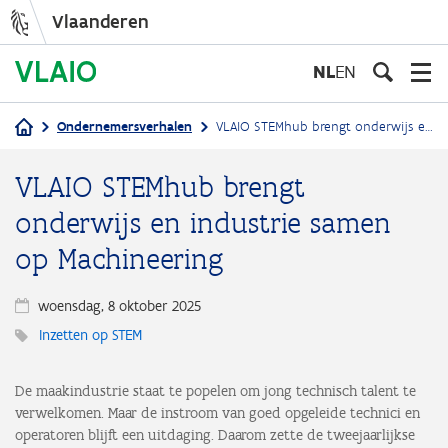
Vlaanderen
Overslaan
en
NL
EN
naar
de
Ondernemersverhalen
VLAIO STEMhub brengt onderwijs en industrie samen op Machineering
inhoud
Kruimelpad
gaan
VLAIO STEMhub brengt
onderwijs en industrie samen
op Machineering
woensdag, 8 oktober 2025
Inzetten op STEM
De maakindustrie staat te popelen om jong technisch talent te
verwelkomen. Maar de instroom van goed opgeleide technici en
operatoren blijft een uitdaging. Daarom zette de tweejaarlijkse