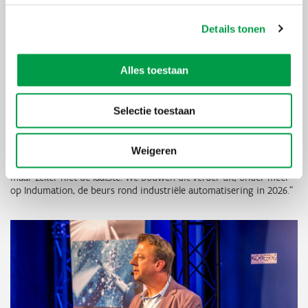
“De STEMhub bood ons die kans en wij hebben die met beide
handen gegrepen. Het gaf ons de mogelijkheid om te tonen hoe
Details tonen
onderwijs en bedrijven samen kunnen werken rond de nieuwste
technologische evoluties.”
Alles toestaan
Tijdens Machineering organiseerden de RTC’s een expertclass
'
Samen innoveren met
STEM
', waar bedrijven Anglo Belgian
Corporation en Melotte hun ervaringen over samenwerking met
Selectie toestaan
scholen deelden. Het was een eerste stap die smaakt naar meer.
Volgens D’haveloose is de bal nu aan het rollen: “We hebben op
Machineering goodwill gecreëerd. Bedrijven beseffen dat er nood
Weigeren
is aan actie en dat RTC’s een nuttige partner zijn om bijvoorbeeld
stages en projecten op te zetten. Voor ons was dit de eerste keer,
maar zeker niet de laatste. We bouwen dit verder uit, onder meer
op Indumation, de beurs rond industriële automatisering in 2026.”