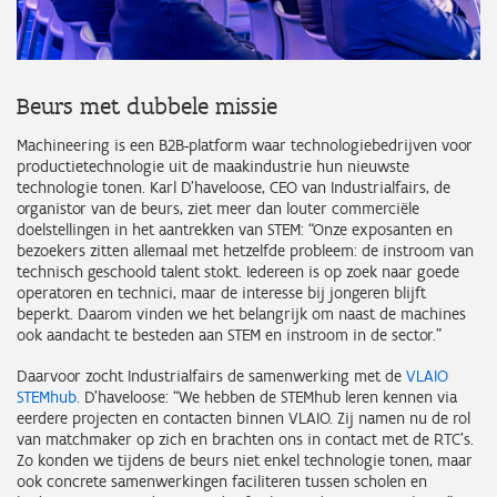
Beurs met dubbele missie
Machineering is een B2B-platform waar technologiebedrijven voor
productietechnologie uit de maakindustrie hun nieuwste
technologie tonen. Karl D’haveloose, CEO van Industrialfairs, de
organistor van de beurs, ziet meer dan louter commerciële
doelstellingen in het aantrekken van STEM: “Onze exposanten en
bezoekers zitten allemaal met hetzelfde probleem: de instroom van
technisch geschoold talent stokt. Iedereen is op zoek naar goede
operatoren en technici, maar de interesse bij jongeren blijft
beperkt. Daarom vinden we het belangrijk om naast de machines
ook aandacht te besteden aan STEM en instroom in de sector.”
Daarvoor zocht Industrialfairs de samenwerking met de
VLAIO
STEMhub
. D’haveloose: “We hebben de STEMhub leren kennen via
eerdere projecten en contacten binnen VLAIO. Zij namen nu de rol
van matchmaker op zich en brachten ons in contact met de RTC’s.
Zo konden we tijdens de beurs niet enkel technologie tonen, maar
ook concrete samenwerkingen faciliteren tussen scholen en