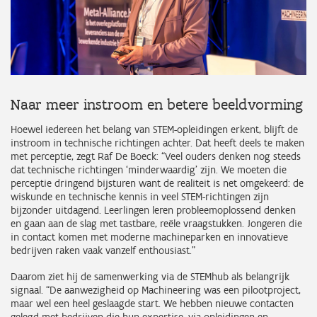
Naar meer instroom en betere beeldvorming
Hoewel iedereen het belang van STEM-opleidingen erkent, blijft de
instroom in technische richtingen achter. Dat heeft deels te maken
met perceptie, zegt Raf De Boeck: “Veel ouders denken nog steeds
dat technische richtingen ‘minderwaardig’ zijn. We moeten die
perceptie dringend bijsturen want de realiteit is net omgekeerd: de
wiskunde en technische kennis in veel STEM-richtingen zijn
bijzonder uitdagend. Leerlingen leren probleemoplossend denken
en gaan aan de slag met tastbare, reële vraagstukken. Jongeren die
in contact komen met moderne machineparken en innovatieve
bedrijven raken vaak vanzelf enthousiast.”
Daarom ziet hij de samenwerking via de STEMhub als belangrijk
signaal. “De aanwezigheid op Machineering was een pilootproject,
maar wel een heel geslaagde start. We hebben nieuwe contacten