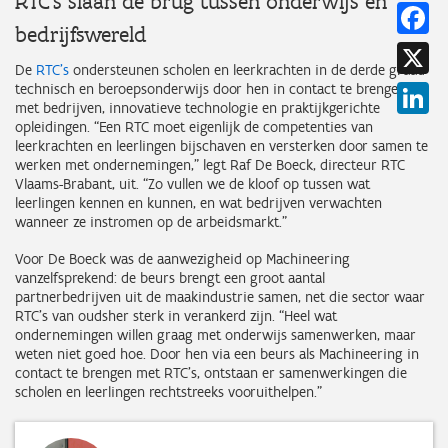
RTC’s slaan de brug tussen onderwijs en
Fa
bedrijfswereld
X
De
RTC’s
ondersteunen scholen en leerkrachten in de derde graad
technisch en beroepsonderwijs door hen in contact te brengen
Li
met bedrijven, innovatieve technologie en praktijkgerichte
opleidingen. “Een RTC moet eigenlijk de competenties van
leerkrachten en leerlingen bijschaven en versterken door samen te
werken met ondernemingen,” legt Raf De Boeck, directeur RTC
Vlaams-Brabant, uit. “Zo vullen we de kloof op tussen wat
leerlingen kennen en kunnen, en wat bedrijven verwachten
wanneer ze instromen op de arbeidsmarkt.”
Voor De Boeck was de aanwezigheid op Machineering
vanzelfsprekend: de beurs brengt een groot aantal
partnerbedrijven uit de maakindustrie samen, net die sector waar
RTC’s van oudsher sterk in verankerd zijn. “Heel wat
ondernemingen willen graag met onderwijs samenwerken, maar
weten niet goed hoe. Door hen via een beurs als Machineering in
contact te brengen met RTC’s, ontstaan er samenwerkingen die
scholen en leerlingen rechtstreeks vooruithelpen.”