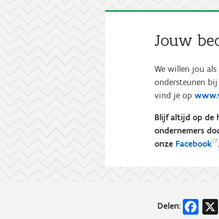
Jouw bedr
We willen jou al
ondersteunen bij 
vind je op
www.v
Blijf altijd op d
ondernemers door
onze
Facebook
Fa
Delen: