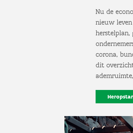
Nu de econo
nieuw leven 
herstelplan
ondernemers
corona, bund
dit overzich
ademruimte, 
Heropstar