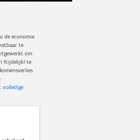
Nu de economie
vatbaar te
uitgewerkt om
(tijdelijk) te
nkomensverlies
e
t volledige