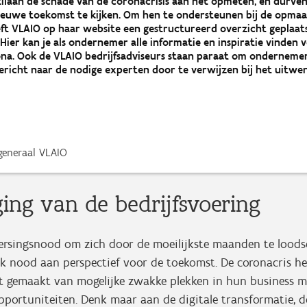
stilaan de schade van de coronacrisis aan het opmeten, en durve
nieuwe toekomst te kijken. Om hen te ondersteunen bij de opma
eft VLAIO op haar website een gestructureerd overzicht geplaats
. Hier kan je als ondernemer alle informatie en inspiratie vinden
na. Ook de VLAIO bedrijfsadviseurs staan paraat om ondernemer
ericht naar de nodige experten door te verwijzen bij het uitwe
generaal VLAIO
ging van de bedrijfsvoering
iersingsnood om zich door de moeilijkste maanden te loods
 nood aan perspectief voor de toekomst. De coronacris h
t gemaakt van mogelijke zwakke plekken in hun business m
pportuniteiten. Denk maar aan de digitale transformatie, d