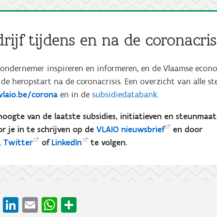
ijf tijdens en na de coronacris
s ondernemer inspireren en informeren, en de Vlaamse econ
de heropstart na de coronacrisis. Een overzicht van alle s
laio.be/corona
en in de
subsidiedatabank
.
e hoogte van de laatste subsidies, initiatieven en steunmaa
 je in te schrijven op de
VLAIO
nieuwsbrief
en door
,
Twitter
of
LinkedIn
te volgen.
cebook
X
LinkedIn
Email
WhatsApp
Share