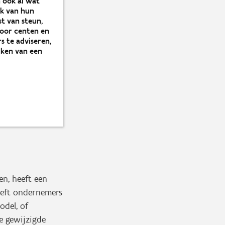
n ook al wat
ak van hun
t van steun,
 voor centen en
s te adviseren,
rken van een
en, heeft een
eeft ondernemers
odel, of
e gewijzigde