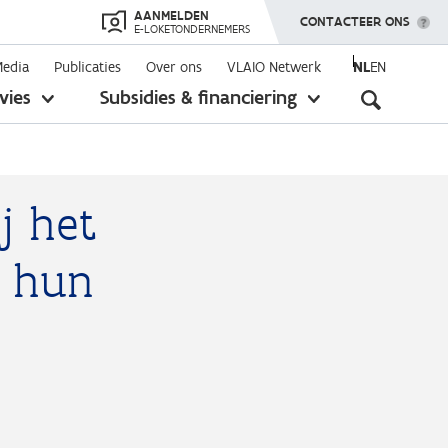
AANMELDEN
TOON MENU
CONTACTEER ONS
E-LOKETONDERNEMERS
Media
Publicaties
Over ons
VLAIO Netwerk
NL
EN
Seconda
vies
Subsidies & financiering
toon
toon
submenu
submenu
navigati
j het
n hun