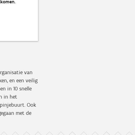
itkomen.
rganisatie van
en, en een veilig
n in 10 snelle
n in het
opinjebuurt. Ook
mgegaan met de