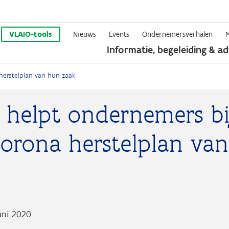
Overslaan
en
VLAIO-tools
Nieuws
Events
Ondernemersverhalen
Informatie, begeleiding & ad
naar
de
herstelplan van hun zaak
inhoud
gaan
 helpt ondernemers bi
corona herstelplan va
uni 2020