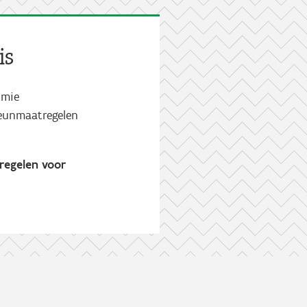
is
omie
teunmaatregelen
tregelen voor