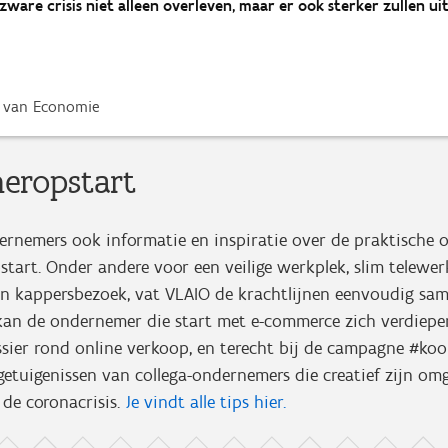
ware crisis niet alleen overleven, maar er ook sterker zullen u
r van Economie
heropstart
rnemers ook informatie en inspiratie over de praktische o
pstart. Onder andere voor een veilige werkplek, slim telewerk
en kappersbezoek, vat VLAIO de krachtlijnen eenvoudig same
 kan de ondernemer die start met e-commerce zich verdiepe
sier rond online verkoop, en terecht bij de campagne #ko
getuigenissen van collega-ondernemers die creatief zijn o
de coronacrisis.
Je vindt alle tips hier.