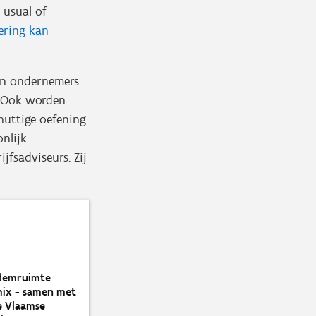
 usual of
ering kan
n ondernemers
k. Ook worden
nuttige oefening
onlijk
fsadviseurs. Zij
 ademruimte
nmix - samen met
e Vlaamse