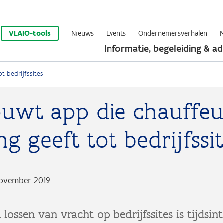
Overslaan
en
VLAIO-tools
Nieuws
Events
Ondernemersverhalen
Informatie, begeleiding & ad
naar
de
t bedrijfssites
inhoud
gaan
ouwt app die chauffeu
g geeft tot bedrijfssi
november 2019
 lossen van vracht op bedrijfssites is tijdsint