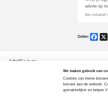
advies op m
Een initiatief
Fa
Delen:
Schrijf je in op
de nieuwsbrief
We maken gebruik van co
Kies welk nieuws je wil
ontvangen in je mailbox
Cookies zijn kleine bestan
bezoek aan de website. Co
Schrijf je nu in
gemakkelijker en helpen 