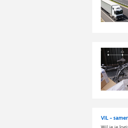
VIL - same
Wil je je lo