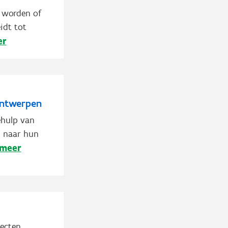
t worden of
idt tot
er
Antwerpen
hulp van
h naar hun
 meer
ecten,