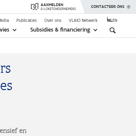
AANMELDEN
TOON MENU
CONTACTEER ONS
E-LOKETONDERNEMERS
Media
Publicaties
Over ons
VLAIO Netwerk
NL
EN
Seconda
vies
Subsidies & financiering
toon
toon
submenu
submenu
navigati
rs
tes
ensief en