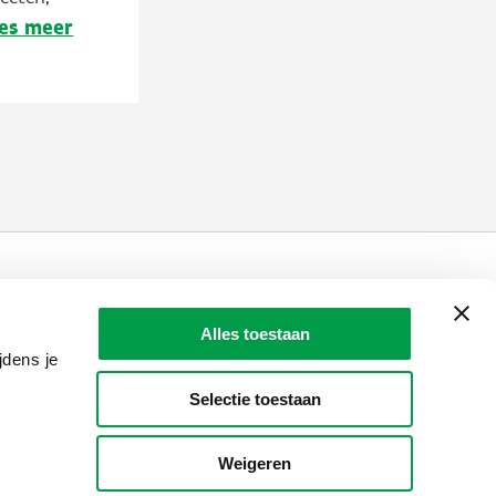
es meer
LAIO AWARDS
Contact
Alles toestaan
jdens je
en, meldingen & fraudebestrijding
Selectie toestaan
Weigeren