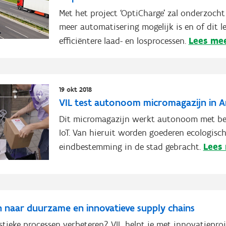
Met het project ‘OptiCharge’ zal onderzoch
meer automatisering mogelijk is en of dit le
Lees me
efficiëntere laad- en losprocessen.
19 okt 2018
VIL test autonoom micromagazijn in 
Dit micromagazijn werkt autonoom met be
IoT. Van hieruit worden goederen ecologisc
Lees
eindbestemming in de stad gebracht.
n naar duurzame en innovatieve supply chains
gistieke processen verbeteren? VIL helpt je met innovatieproj