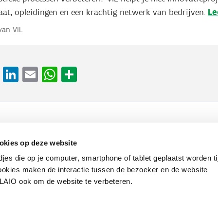
Le
aat, opleidingen en een krachtig netwerk van bedrijven.
 van VIL
cebook
X
LinkedIn
Email
WhatsApp
Share
Werken bij VLAIO
Studies
VLAIO-app
V
okies op deze website
djes die op je computer, smartphone of tablet geplaatst worden ti
Communicatieverplichtingen & logo's
Klacht
okies maken de interactie tussen de bezoeker en de website
VLAIO ook om de website te verbeteren.