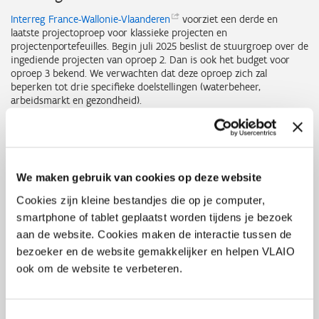
Interreg
France-Wallonie-Vlaanderen
voorziet een derde en
laatste projectoproep voor klassieke projecten en
projectenportefeuilles. Begin juli 2025 beslist de stuurgroep over de
ingediende projecten van oproep 2. Dan is ook het budget voor
oproep 3 bekend. We verwachten dat deze oproep zich zal
beperken tot drie specifieke doelstellingen (waterbeheer,
arbeidsmarkt en gezondheid).
Daarnaast lanceert dit programma deze zomer ook een derde
oproep voor microprojecten. Op dit moment is nog niet gekend of
deze oproep open zal staan voor alle thema’s en acties. Meer
informatie over dit type projecten, vind je in de ‘
Gids voor
We maken gebruik van cookies op deze website
microprojecten
’.
Cookies zijn kleine bestandjes die op je computer,
URBACT
smartphone of tablet geplaatst worden tijdens je bezoek
aan de website. Cookies maken de interactie tussen de
Van 1 april tot 30 juni 2025 kunnen steden een project indien in de
oproep voor ‘Transfer
bezoeker en de website gemakkelijker en helpen VLAIO
Networks
’. Een dergelijk netwerk faciliteert
de overdracht van goede praktijken naar andere Europese steden.
ook om de website te verbeteren.
De verwachte activiteiten focussen op uitwisseling- en
leeractiviteiten, netwerkactiviteiten, testen van maatregelen,
ondersteuning van experten,… Enkel steden met het ‘URBACT Good
Toestemmingsselectie