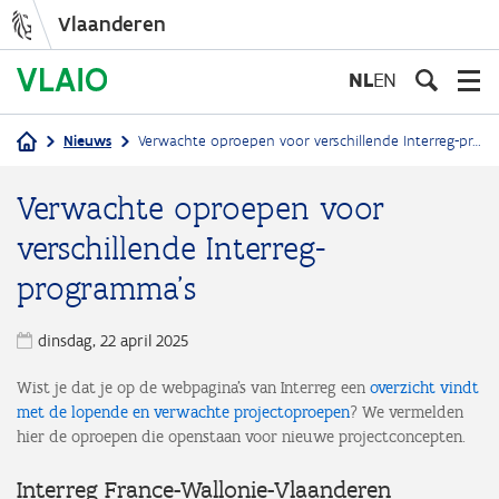
Vlaanderen
Overslaan
en
NL
EN
naar
de
Nieuws
Verwachte oproepen voor verschillende Interreg-programma's
inhoud
Kruimelpad
gaan
Verwachte oproepen voor
verschillende Interreg-
programma's
dinsdag, 22 april 2025
Wist je dat je op de webpagina’s van Interreg een
overzicht vindt
met de lopende en verwachte projectoproepen
? We vermelden
hier de oproepen die openstaan voor nieuwe projectconcepten.
Interreg France-Wallonie-Vlaanderen