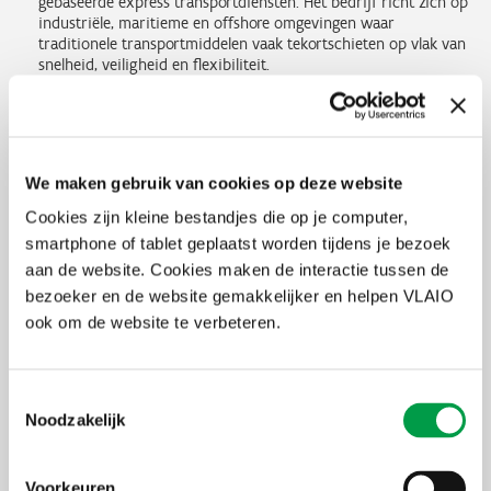
gebaseerde express transportdiensten. Het bedrijf richt zich op
industriële, maritieme en offshore omgevingen waar
traditionele transportmiddelen vaak tekortschieten op vlak van
snelheid, veiligheid en flexibiliteit.
Introw
biedt een AI-gestuurd Partner Relationship
Management-platform (PRM) waarmee bedrijven efficiënter
kunnen samenwerken en hun verkoop via partners kunnen
verhogen. Het platform combineert automatisering, integratie
met bestaande systemen zoals CRM, en een ingebouwde AI-
We maken gebruik van cookies op deze website
agent die ondersteuning, dataverwerking en partneractivatie
verzorgt.
Cookies zijn kleine bestandjes die op je computer,
Timefold
ontwikkelt SaaS-software voor geavanceerde
smartphone of tablet geplaatst worden tijdens je bezoek
planningsoptimalisatie, waarmee bedrijven complexe
aan de website. Cookies maken de interactie tussen de
operationele vraagstukken zoals personeelsroosters en routes
efficiënt kunnen oplossen.
bezoeker en de website gemakkelijker en helpen VLAIO
Breed Bio
ontwikkelt een innovatief softwareplatform voor
ook om de website te verbeteren.
genetische laboratoria in de landbouw, waarmee
zaadproducenten genetische data efficiënt kunnen analyseren
en hun veredelingsprocessen automatiseren.
Wonka AI
helpt organisaties om generatieve AI veilig en
Toestemmingsselectie
efficiënt te integreren via een centraal platform. Hun project,
Noodzakelijk
Wonka Chat, biedt een schaalbare en veilige chatoplossing
waarmee medewerkers AI-tools makkelijk en compliant kunnen
gebruiken binnen de organisatie.
Voorkeuren