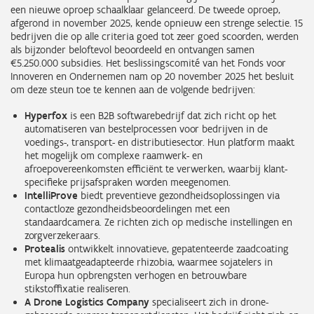
een nieuwe oproep schaalklaar gelanceerd. De tweede oproep,
afgerond in november 2025, kende opnieuw een strenge selectie. 15
bedrijven die op alle criteria goed tot zeer goed scoorden, werden
als bijzonder beloftevol beoordeeld en ontvangen samen
€5.250.000 subsidies. Het beslissingscomité van het Fonds voor
Innoveren en Ondernemen nam op 20 november 2025 het besluit
om deze steun toe te kennen aan de volgende bedrijven:
Hyperfox
is een B2B softwarebedrijf dat zich richt op het
automatiseren van bestelprocessen voor bedrijven in de
voedings-, transport- en distributiesector. Hun platform maakt
het mogelijk om complexe raamwerk- en
afroepovereenkomsten efficiënt te verwerken, waarbij klant-
specifieke prijsafspraken worden meegenomen.
IntelliProve
biedt preventieve gezondheidsoplossingen via
contactloze gezondheidsbeoordelingen met een
standaardcamera. Ze richten zich op medische instellingen en
zorgverzekeraars.
Protealis
ontwikkelt innovatieve, gepatenteerde zaadcoating
met klimaatgeadapteerde rhizobia, waarmee sojatelers in
Europa hun opbrengsten verhogen en betrouwbare
stikstoffixatie realiseren.
A Drone Logistics Company
specialiseert zich in drone-