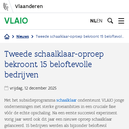
Vlaanderen
Overslaan
en
NL
EN
naar
de
Nieuws
Tweede schaalklaar-oproep bekroont 15 beloftevolle bedrijven
inhoud
Kruimelpad
gaan
Tweede schaalklaar-oproep
bekroont 15 beloftevolle
bedrijven
vrijdag, 12 december 2025
Met het subsidieprogramma
schaalklaar
ondersteunt VLAIO jonge
ondernemingen met sterke groeiambities in een cruciale fase
vóór de echte opschaling. Na een eerste succesvol experiment
vorig jaar werd ook dit jaar een nieuwe oproep schaalklaar
gelanceerd. 15 bedrijven werden als bijzonder beloftevol