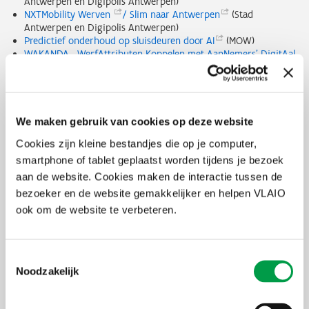
Antwerpen en Digipolis Antwerpen)
NXTMobility
Werven
/ Slim naar
Antwerpen
(Stad
Antwerpen en Digipolis Antwerpen)
Predictief onderhoud op sluisdeuren door
AI
(MOW)
WAKANDA - WerfAttributen Koppelen met AanNemers’ DigitAal
volgsysteem
(AWV)
PIO uitgeroepen als 'voorbeeld' voor andere
We maken gebruik van cookies op deze website
overheden
Cookies zijn kleine bestandjes die op je computer,
smartphone of tablet geplaatst worden tijdens je bezoek
Vlaanderen besteedt jaarlijks 30 tot 40 miljard aan
overheidsaankopen. Met het Programma Innovatieve
aan de website. Cookies maken de interactie tussen de
Overheidsopdrachten (PIO) willen we de enorme koopkracht van
bezoeker en de website gemakkelijker en helpen VLAIO
de Vlaamse overheid en de publieke sector meer strategisch
ook om de website te verbeteren.
inzetten voor innovatie. Europa noemde het PIO-programma eerder
al
een voorbeeld voor andere regio’s en de federale
overheid
.
In totaal begeleidt het PIO-team op dit ogenblik meer dan 70
Toestemmingsselectie
innovatieve overheidsopdrachten die na 5 oproepen aan de
Noodzakelijk
publieke sector in Vlaanderen werden geselecteerd.
De volledige
lijst vind je
hier
.