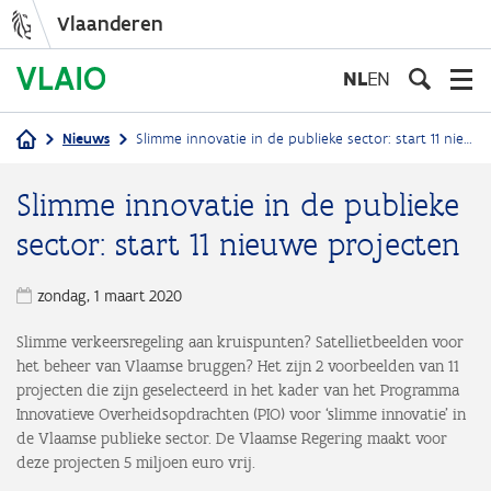
Vlaanderen
Overslaan
en
NL
EN
naar
de
Nieuws
Slimme innovatie in de publieke sector: start 11 nieuwe projecten
inhoud
Kruimelpad
gaan
Slimme innovatie in de publieke
sector: start 11 nieuwe projecten
zondag, 1 maart 2020
Slimme verkeersregeling aan kruispunten? Satellietbeelden voor
het beheer van Vlaamse bruggen? Het zijn 2 voorbeelden van 11
projecten die zijn geselecteerd in het kader van het Programma
Innovatieve Overheidsopdrachten (PIO) voor ‘slimme innovatie’ in
de Vlaamse publieke sector. De Vlaamse Regering maakt voor
deze projecten 5 miljoen euro vrij.