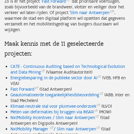
Zo is er het project ‘
Fast
Forward
’ dat prioritaire voertuigen,
zoals bijvoorbeeld van de brandweer, vlotter en veiliger door het
verkeer wil laten rijden. Of project '
Slim naar
Antwerpen
',
waarmee de stad een digitaal platform wil opzetten dat gegevens
verzamelt en het mobiliteitsgedrag van burgers duurzaam wil
wijzigen.
Maak kennis met de 11 geselecteerde
projecten:
CATE - Continuous Auditing based on Technological Evolution
and Data
Mining
(Vlaamse Auditautoriteit)
Energiebesparing in de publieke sector door
AI
(VEB, HFB en
VEA)
Fast
Forward
(Stad Antwerpen)
Geautomatiseerde
toegankelijkheidsbeoordeling
(ABB, Inter en
Stad Mechelen)
Klimaat-neutrale stal voor
pluimvee-onderzoek
(ILVO)
Meten van deformaties bij bruggen via
INSAR
(MOW)
NxtMobility Incentives / Slim naar
Antwerpen
(Stad
Antwerpen en Digipolis Antwerpen)
NxtMobility
Manager
/ Slim naar
Antwerpen
(Stad