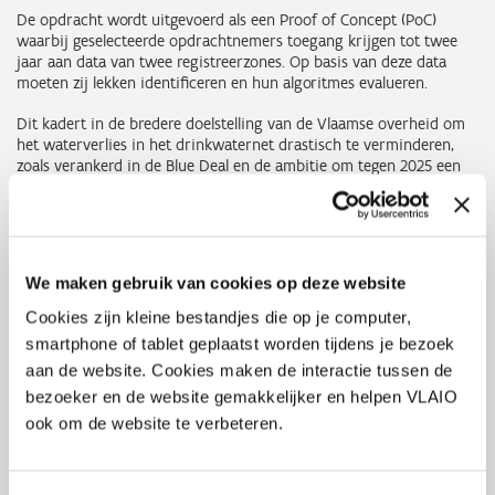
De opdracht wordt uitgevoerd als een Proof of Concept (PoC)
waarbij geselecteerde opdrachtnemers toegang krijgen tot twee
jaar aan data van twee registreerzones. Op basis van deze data
moeten zij lekken identificeren en hun algoritmes evalueren.
Dit kadert in de bredere doelstelling van de Vlaamse overheid om
het waterverlies in het drinkwaternet drastisch te verminderen,
zoals verankerd in de Blue Deal en de ambitie om tegen 2025 een
Infrastructure Leakage Index (ILI) van 0,5 te behalen.
Hoe offerte indienen?
Op 24 oktober 2025 heeft AquaFlanders, met begeleiding van PIO,
We maken gebruik van cookies op deze website
de opdracht gelanceerd. Interesse om jouw expertise in te zetten?
Cookies zijn kleine bestandjes die op je computer,
Inschrijvers die kandidaat zijn om de opdracht uit te voeren
dienen te voldoen aan de opgelegde voorwaarden rond
smartphone of tablet geplaatst worden tijdens je bezoek
cybersecurity en gegevensbescherming.
aan de website. Cookies maken de interactie tussen de
bezoeker en de website gemakkelijker en helpen VLAIO
21 november:
Deadline voor het indienen van documenten
rond cybersecurity en GDPR (deel 5 & 6). Indien goedgekeurd,
ook om de website te verbeteren.
krijg je als opdrachtnemer twee weken aan data om je offerte
op te maken.
20 maart:
Deadline voor indienen offertes op basis van twee