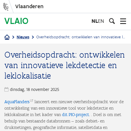
Vlaanderen
Overslaan
en
NL
EN
naar
de
Nieuws
Overheidsopdracht: ontwikkelen van innovatieve lekdetectie en leklokalisatie
inhoud
Kruimelpad
gaan
Overheidsopdracht: ontwikkelen
van innovatieve lekdetectie en
leklokalisatie
dinsdag, 18 november 2025
AquaFlanders
lanceert een nieuwe overheidsopdracht voor de
ontwikkeling van een innovatieve tool voor lekdetectie en
leklokalisatie in het kader van
dit PIO-project
. . Doel is om met
behulp van bestaande databronnen — zoals debiet- en
drukmetingen, geografische informatie, satellietdata en