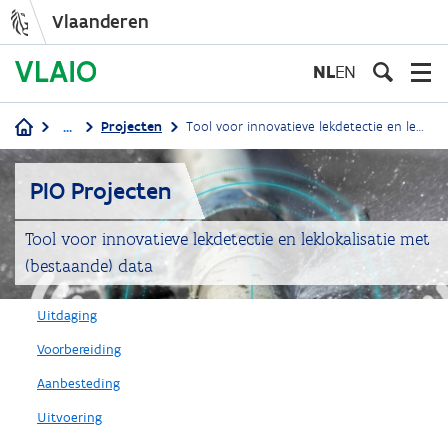
Vlaanderen
Overslaan
en
NL
EN
naar
de
...
Projecten
Tool voor innovatieve lekdetectie en leklokalisatie met (bestaande) data
inhoud
Kruimelpad
gaan
PIO Projecten
Tool voor innovatieve lekdetectie en leklokalisatie met
(bestaande) data
Uitdaging
Voorbereiding
Aanbesteding
Uitvoering