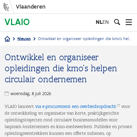
Vlaanderen
Overslaan
en
NL
EN
naar
de
Nieuws
Ontwikkel en organiseer opleidingen die kmo's helpen circulair ondernemen
inhoud
Kruimelpad
gaan
Ontwikkel en organiseer
opleidingen die kmo's helpen
circulair ondernemen
woensdag, 8 juli 2026
VLAIO lanceert
via e-procurement een
overheidsopdracht
voor
de ontwikkeling en organisatie van korte, praktijkgerichte
opleidingstrajecten rond circulaire businessmodellen voor
(aspirant-)ondernemers en kmo-medewerkers. Publieke en private
opleidingsverstrekkers kunnen een offerte indienen, op