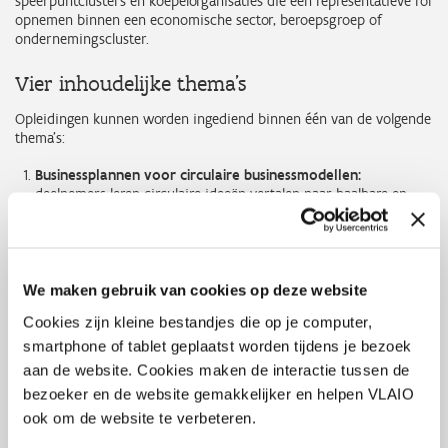
speerpuntclusters en koepelorganisaties die een representatieve rol
opnemen binnen een economische sector, beroepsgroep of
ondernemingscluster.
Vier inhoudelijke thema's
Opleidingen kunnen worden ingediend binnen één van de volgende
thema's:
Businessplannen voor circulaire businessmodellen:
deelnemers leren circulaire ideeën vertalen naar haalbare en
schaalbare businesscases, inclusief financiële onderbouwing en
het aantrekken van externe financiering.
Het uitwerken en financieren van onderhouds- en
hersteldiensten:
opleidingen ondersteunen bedrijven bij de
ontwikkeling van servicegerichte businessmodellen die inzetten
We maken gebruik van cookies op deze website
op levensduurverlenging, onderhoud en herstel.
Cookies zijn kleine bestandjes die op je computer,
Alternatieve vormen van eigenaarschap en samenwerking:
smartphone of tablet geplaatst worden tijdens je bezoek
opleidingen focussen op nieuwe bedrijfsmodellen zoals
product-as-a-service, gedeeld eigenaarschap, platformmodellen
aan de website. Cookies maken de interactie tussen de
en coöperatieve samenwerkingen.
bezoeker en de website gemakkelijker en helpen VLAIO
Logistieke en operationele processen voor circulaire
ook om de website te verbeteren.
businessmodellen:
opleidingen behandelen onder meer reverse
logistics, retourstromen, voorraadbeheer, onderhoudsplanning