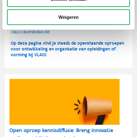
Dien je offerte uiterlijk woensdag 30 september 2026 om
12.00 uur in
via het federale
e-procurementplatform
. Het
Weigeren
bestek en alle benodigde documenten zijn daar beschikbaar.
Voor inhoudelijke vragen kun je terecht bij
claus.casier@vlaio.be
.
Op deze pagina vind je steeds de openstaande oproepen
voor ontwikkeling en organisatie van opleidingen of
vorming bij VLAIO.
Open oproep kennisdiffusie: Breng innovatie