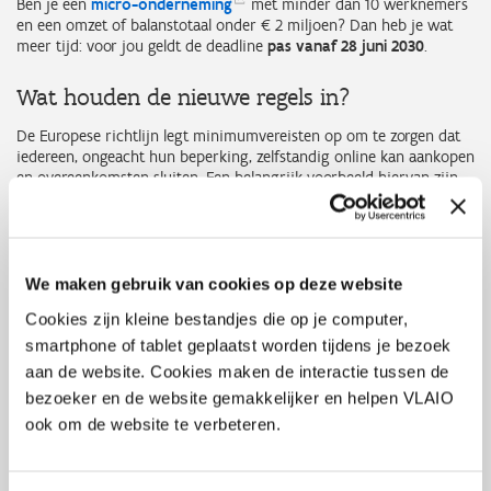
Ben je een
micro-onderneming
met minder dan 10 werknemers
en een omzet of balanstotaal onder € 2 miljoen? Dan heb je wat
meer tijd: voor jou geldt de deadline
pas vanaf 28 juni 2030
.
Wat houden de nieuwe regels in?
De Europese richtlijn legt minimumvereisten op om te zorgen dat
iedereen, ongeacht hun beperking, zelfstandig online kan aankopen
en overeenkomsten sluiten. Een belangrijk voorbeeld hiervan zijn
de vier principes van toegankelijkheid voor websites:
Waarneembaar
: info moet via meerdere zintuigen beschikbaar
zijn, bijvoorbeeld ook hoorbaar of bruikbaar met een
brailleleesregel.
We maken gebruik van cookies op deze website
Bedienbaar
: websites en apps moeten eenvoudig te navigeren
Cookies zijn kleine bestandjes die op je computer,
zijn, met de mogelijkheid om bewegende elementen te
pauzeren.
smartphone of tablet geplaatst worden tijdens je bezoek
Begrijpelijk
: duidelijke titels, teksten en instructies.
aan de website. Cookies maken de interactie tussen de
Robuust
: compatibel met hulpmiddelen zoals schermlezers.
bezoeker en de website gemakkelijker en helpen VLAIO
ook om de website te verbeteren.
Daarnaast bestaan er ook specifieke vereisten
, zoals:
Eenvoudige identificatie- en betalingsprocessen, bijvoorbeeld
via QR-codes, vingerafdruk of gezichtsherkenning, in plaats van