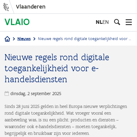
Vlaanderen
Overslaan
en
NL
EN
naar
de
Nieuws
Nieuwe regels rond digitale toegankelijkheid voor e-handelsdiensten
inhoud
Kruimelpad
gaan
Nieuwe regels rond digitale
toegankelijkheid voor e-
handelsdiensten
dinsdag, 2 september 2025
Sinds 28 juni 2025 gelden in heel Europa nieuwe verplichtingen
rond digitale toegankelijkheid. Wat vroeger vooral een
aanbeveling was, is nu een plicht: producten en diensten –
waaronder ook e-handelsdiensten – moeten toegankelijk,
begrijpelijk en bruikbaar zijn voor iedereen.