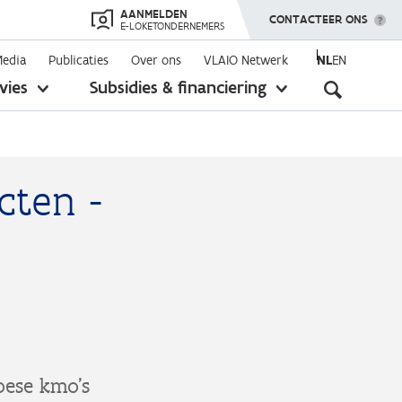
AANMELDEN
TOON MENU
CONTACTEER ONS
E-LOKETONDERNEMERS
Media
Publicaties
Over ons
VLAIO Netwerk
NL
EN
Seconda
vies
Subsidies & financiering
toon
toon
submenu
submenu
navigati
cten -
pese kmo’s