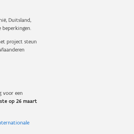
ië, Duitsland,
he beperkingen.
et project steun
 Vlaanderen
g voor een
tste op 26 maart
nternationale