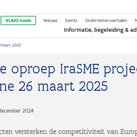
Overslaan
en
VLAIO-tools
Nieuws
Events
Ondernemersverhalen
Informatie, begeleiding & ad
naar
de
 maart 2025
inhoud
gaan
e oproep IraSME proje
ine 26 maart 2025
december 2024
cten versterken de competitiviteit van Euro