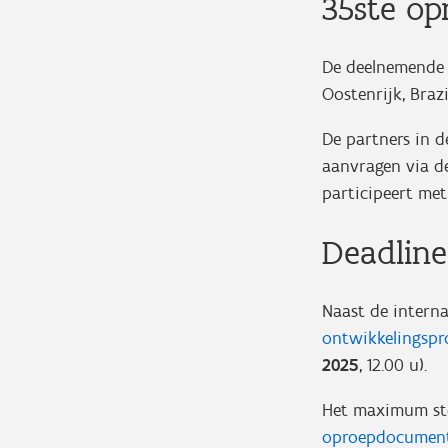
35ste op
De deelnemende l
Oostenrijk, Braz
De partners in d
aanvragen via d
participeert me
Deadline
Naast de intern
ontwikkelingspr
2025
, 12.00 u).
Het maximum ste
oproepdocument