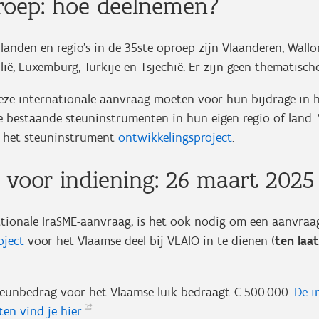
roep: hoe deelnemen?
anden en regio’s in de 35ste oproep zijn Vlaanderen, Wallon
ilië, Luxemburg, Turkije en Tsjechië. Er zijn geen thematisc
eze internationale aanvraag moeten voor hun bijdrage in h
e bestaande steuninstrumenten in hun eigen regio of land.
t het steuninstrument
ontwikkelingsproject
.
 voor indiening: 26 maart 2025
ationale IraSME-aanvraag, is het ook nodig om een aanvraa
oject
voor het Vlaamse deel bij VLAIO in te dienen (
ten laa
unbedrag voor het Vlaamse luik bedraagt € 500.000.
De i
en vind je
hier.