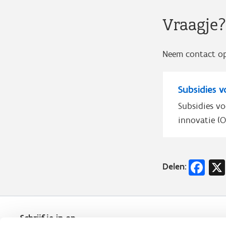
Vraagje
Neem contact o
Subsidies 
Subsidies v
innovatie (O
Fa
Delen:
Schrijf je in op