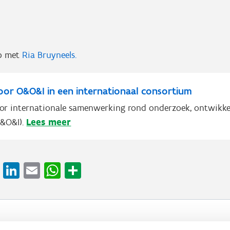
?
p met
Ria Bruyneels.
voor O&O&I in een internationaal consortium
oor internationale samenwerking rond onderzoek, ontwikke
Lees meer
&O&I).
cebook
X
LinkedIn
Email
WhatsApp
Share