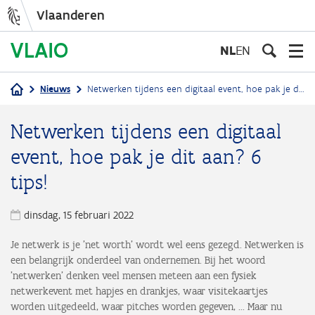
Vlaanderen
Overslaan
en
NL
EN
naar
de
Nieuws
Netwerken tijdens een digitaal event, hoe pak je dit aan? 6 tips!
inhoud
Kruimelpad
gaan
Netwerken tijdens een digitaal
event, hoe pak je dit aan? 6
tips!
dinsdag, 15 februari 2022
Je netwerk is je 'net worth' wordt wel eens gezegd. Netwerken is
een belangrijk onderdeel van ondernemen. Bij het woord
'netwerken' denken veel mensen meteen aan een fysiek
netwerkevent met hapjes en drankjes, waar visitekaartjes
worden uitgedeeld, waar pitches worden gegeven, ... Maar nu