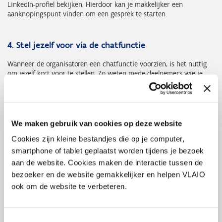
LinkedIn-profiel bekijken. Hierdoor kan je makkelijker een
aanknopingspunt vinden om een gesprek te starten.
4. Stel jezelf voor via de chatfunctie
Wanneer de organisatoren een chatfunctie voorzien, is het nuttig
om jezelf kort voor te stellen. Zo weten mede-deelnemers wie je
bent en wat je hen te bieden hebt. Je hebt misschien je lijstje van
mensen opgesteld die je graag zou spreken, maar sta ook open
voor andere contacten. Deze persoon heeft immers ook zijn of
haar eigen netwerk, dat op zijn beurt interessant voor jou kan zijn.
We maken gebruik van cookies op deze website
Cookies zijn kleine bestandjes die op je computer,
5. Maak gebruik van een break-out room,
smartphone of tablet geplaatst worden tijdens je bezoek
netwerkcarrousel, …
aan de website. Cookies maken de interactie tussen de
Door deze initiatieven kom je als deelnemer terecht in kleinere
bezoeker en de website gemakkelijker en helpen VLAIO
groepen. Hierdoor wordt netwerken laagdrempeliger, vergroot je de
ook om de website te verbeteren.
onderlinge betrokkenheid en zet je de deelnemers actief aan het
werk. Het is eveneens een manier om met mensen in contact te
komen die je normaal niet zou aanspreken. Dit kan heel wat leuke
Toestemmingsselectie
en vooral interessante gesprekken opleveren.