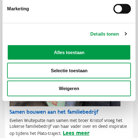
Marketing
Succesvolle overname voor Spanlux
Christ Verhaeghe van Spanlux kreeg dankzij de juiste
begeleiding en een goede voorbereiding zijn
Details tonen
Lees meer
bedrijfsoverdracht in zes maanden rond.
Alles toestaan
Selectie toestaan
Weigeren
Samen bouwen aan het familiebedrijf
Evelien Wulteputte nam samen met broer Kristof vroeg het
Lokerse familiebedrijf van haar vader over en deed inspiratie
Lees meer
op tijdens het Plato-traject.