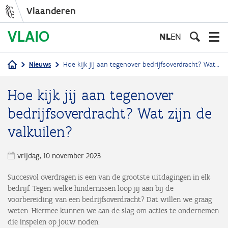
Vlaanderen
Overslaan
en
NL
EN
naar
de
Nieuws
Hoe kijk jij aan tegenover bedrijfsoverdracht? Wat zijn de valkuilen?
inhoud
Kruimelpad
gaan
Hoe kijk jij aan tegenover
bedrijfsoverdracht? Wat zijn de
valkuilen?
vrijdag, 10 november 2023
Succesvol overdragen is een van de grootste uitdagingen in elk
bedrijf. Tegen welke hindernissen loop jij aan bij de
voorbereiding van een bedrijfsoverdracht? Dat willen we graag
weten. Hiermee kunnen we aan de slag om acties te ondernemen
die inspelen op jouw noden.