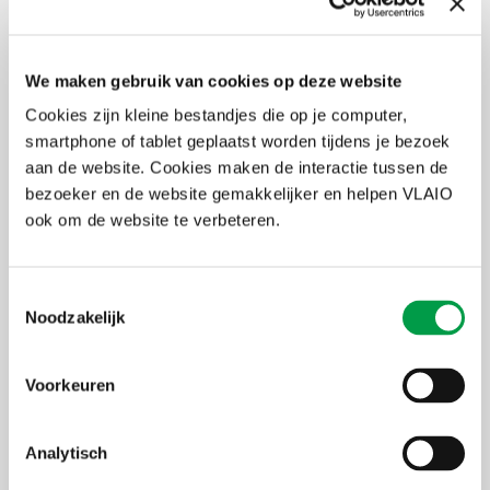
We maken gebruik van cookies op deze website
Cookies zijn kleine bestandjes die op je computer,
smartphone of tablet geplaatst worden tijdens je bezoek
Bedrijf overnemen of overlaten? Kom naar de
aan de website. Cookies maken de interactie tussen de
Week van de bedrijfsoverdracht!
bezoeker en de website gemakkelijker en helpen VLAIO
Kom naar de VLAIO events rond bedrijfsoverdracht op 18/11
ook om de website te verbeteren.
in Mechelen (voor bedrijfsleiders met 10 of meer werknemers)
of op 22/11 in Leuven (voor bedrijfsleiders met < 10
Lees meer
werknemers).
Toestemmingsselectie
Noodzakelijk
Voorkeuren
Analytisch