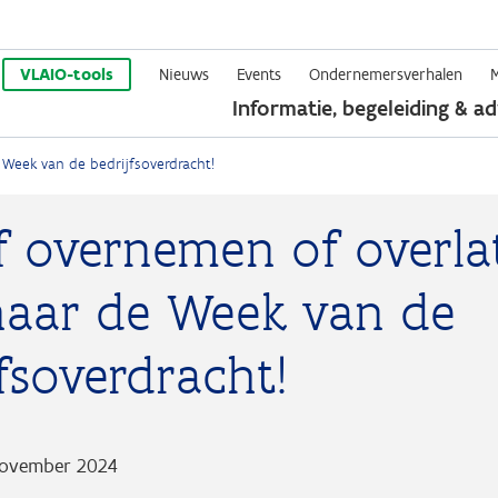
Overslaan
en
VLAIO-tools
Nieuws
Events
Ondernemersverhalen
Informatie, begeleiding & ad
naar
de
Week van de bedrijfsoverdracht!
inhoud
gaan
jf overnemen of overla
aar de Week van de
fsoverdracht!
november 2024