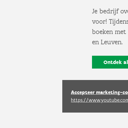
Je bedrijf o
voor! Tijden
boeken met 
en Leuven.
Ontdek all
Accepteer marketing-co