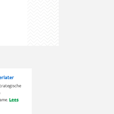
erlater
trategische
n
Lees
name.