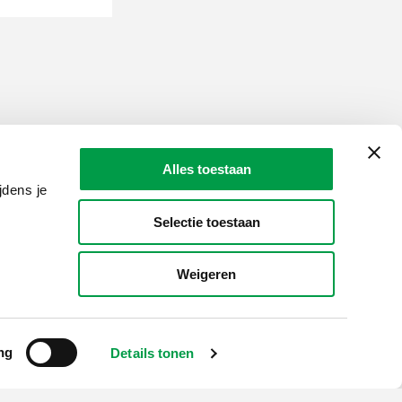
Alles toestaan
jdens je
Selectie toestaan
LAIO AWARDS
Contact
Weigeren
en, meldingen & fraudebestrijding
ng
Details tonen