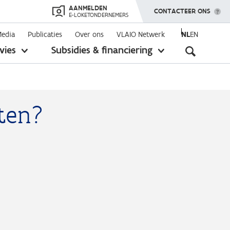
AANMELDEN
TOON MENU
CONTACTEER ONS
E-LOKETONDERNEMERS
Media
Publicaties
Over ons
VLAIO Netwerk
NL
EN
Seconda
vies
Subsidies & financiering
toon
toon
submenu
submenu
navigati
ten?