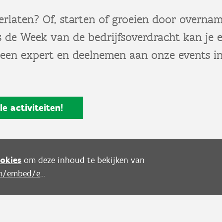
verlaten? Of, starten of groeien door overnam
s de Week van de bedrijfsoverdracht kan je 
een expert en deelnemen aan onze events i
e activiteiten!
okies
om deze inhoud te bekijken van
https://www.youtube.com/embed/euNXBn9ZTA4?autoplay=0&start=0&rel=0