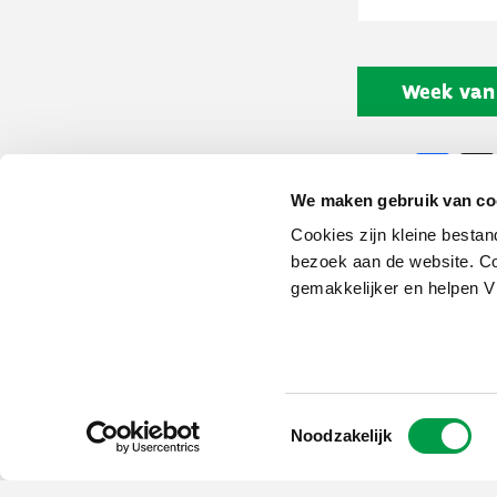
Week van 
Fa
Delen:
We maken gebruik van co
Cookies zijn kleine bestan
bezoek aan de website. Co
Schrijf je in op
gemakkelijker en helpen 
de nieuwsbrief
Kies welk nieuws je wil
ontvangen in je mailbox
Schrijf je nu in
Toestemmingsselectie
Noodzakelijk