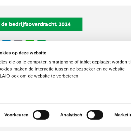
de bedrijfsoverdracht 2024
cebook
X
LinkedIn
Email
WhatsApp
Share
okies op deze website
djes die op je computer, smartphone of tablet geplaatst worden ti
okies maken de interactie tussen de bezoeker en de website
VLAIO ook om de website te verbeteren.
Werken bij VLAIO
Studies
VLAIO-app
V
Communicatieverplichtingen & logo's
Klacht
Voorkeuren
Analytisch
Marketi