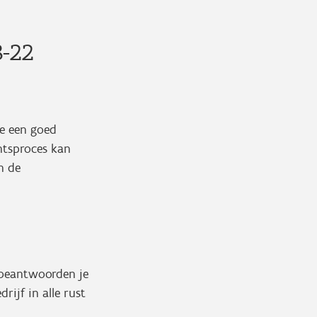
8-22
je een goed
htsproces kan
n de
e beantwoorden je
rijf in alle rust