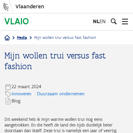
Vlaanderen
Overslaan
en
NL
EN
naar
de
Media
Mijn wollen trui versus fast fashion
inhoud
Kruimelpad
gaan
Mijn wollen trui versus fast
fashion
22 maart 2024
Innoveren
Duurzaam ondernemen
Blog
Dit weekend heb ik mijn warme wollen trui nog eens
aangetrokken. En die heeft de tand des tijds duidelijk beter
doorstaan dan ikzelf. Deze trui is namelijk een jaar of veertig