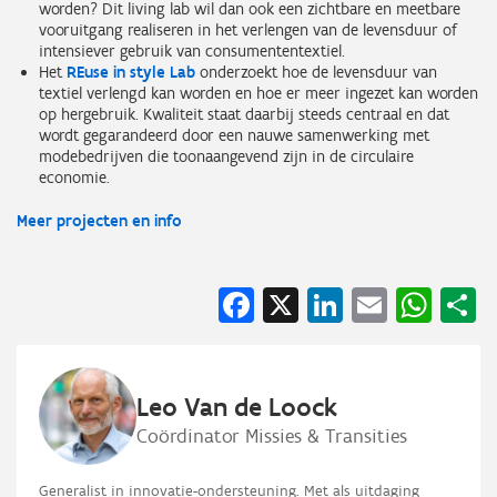
worden? Dit living lab wil dan ook een zichtbare en meetbare
vooruitgang realiseren in het verlengen van de levensduur of
intensiever gebruik van consumententextiel.
Het
REuse in style Lab
onderzoekt hoe de levensduur van
textiel verlengd kan worden en hoe er meer ingezet kan worden
op hergebruik. Kwaliteit staat daarbij steeds centraal en dat
wordt gegarandeerd door een nauwe samenwerking met
modebedrijven die toonaangevend zijn in de circulaire
economie.
Meer projecten en info
Facebook
X
LinkedIn
Email
Wha
S
Leo Van de Loock
Coördinator Missies & Transities
Generalist in innovatie-ondersteuning. Met als uitdaging