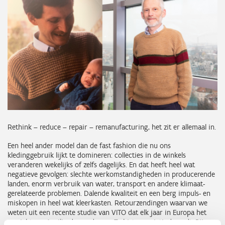
Rethink – reduce – repair – remanufacturing, het zit er allemaal in.
Een heel ander model dan de fast fashion die nu ons
kledinggebruik lijkt te domineren: collecties in de winkels
veranderen wekelijks of zelfs dagelijks. En dat heeft heel wat
negatieve gevolgen: slechte werkomstandigheden in producerende
landen, enorm verbruik van water, transport en andere klimaat-
gerelateerde problemen. Dalende kwaliteit en een berg impuls- en
miskopen in heel wat kleerkasten. Retourzendingen waarvan we
weten uit een recente studie van VITO dat elk jaar in Europa het
gewicht van 1 miljard ongedragen T-shirts vernietigd wordt. Bijna