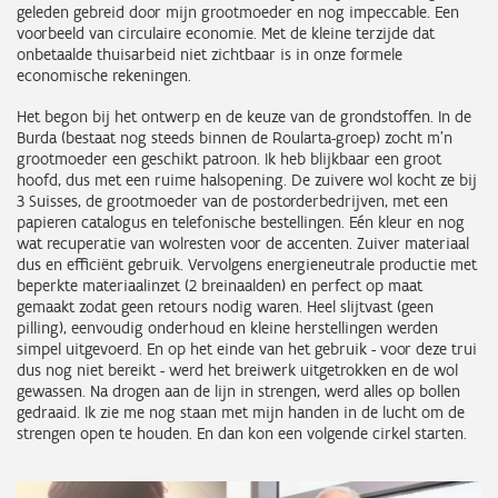
geleden gebreid door mijn grootmoeder en nog impeccable. Een
voorbeeld van circulaire economie. Met de kleine terzijde dat
onbetaalde thuisarbeid niet zichtbaar is in onze formele
economische rekeningen.
Het begon bij het ontwerp en de keuze van de grondstoffen. In de
Burda (bestaat nog steeds binnen de Roularta-groep) zocht m’n
grootmoeder een geschikt patroon. Ik heb blijkbaar een groot
hoofd, dus met een ruime halsopening. De zuivere wol kocht ze bij
3 Suisses, de grootmoeder van de postorderbedrijven, met een
papieren catalogus en telefonische bestellingen. Eén kleur en nog
wat recuperatie van wolresten voor de accenten. Zuiver materiaal
dus en efficiënt gebruik. Vervolgens energieneutrale productie met
beperkte materiaalinzet (2 breinaalden) en perfect op maat
gemaakt zodat geen retours nodig waren. Heel slijtvast (geen
pilling), eenvoudig onderhoud en kleine herstellingen werden
simpel uitgevoerd. En op het einde van het gebruik - voor deze trui
dus nog niet bereikt - werd het breiwerk uitgetrokken en de wol
gewassen. Na drogen aan de lijn in strengen, werd alles op bollen
gedraaid. Ik zie me nog staan met mijn handen in de lucht om de
strengen open te houden. En dan kon een volgende cirkel starten.