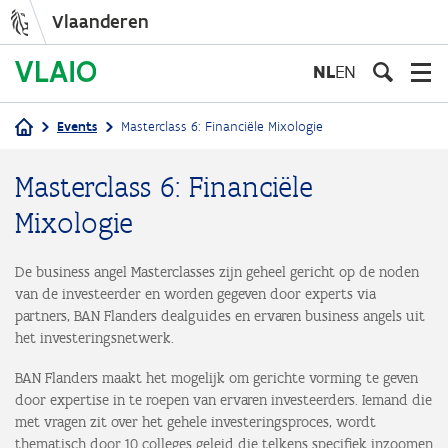
Vlaanderen
Overslaan
en
NL
EN
naar
de
Events
Masterclass 6: Financiële Mixologie
inhoud
Kruimelpad
gaan
Masterclass 6: Financiële
Mixologie
De business angel Masterclasses zijn geheel gericht op de noden
van de investeerder en worden gegeven door experts via
partners, BAN Flanders dealguides en ervaren business angels uit
het investeringsnetwerk.
BAN Flanders maakt het mogelijk om gerichte vorming te geven
door expertise in te roepen van ervaren investeerders. Iemand die
met vragen zit over het gehele investeringsproces, wordt
thematisch door 10 colleges geleid die telkens specifiek inzoomen